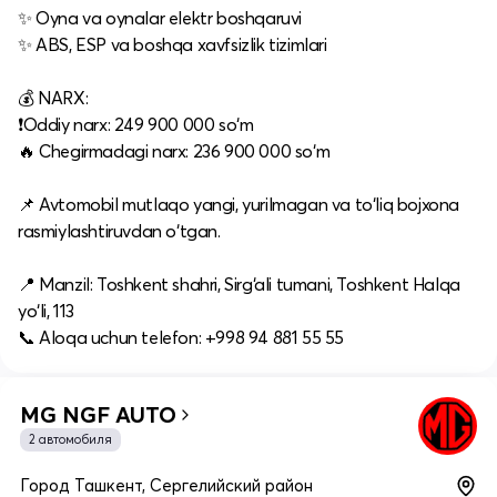
✨ Oyna va oynalar elektr boshqaruvi
✨ ABS, ESP va boshqa xavfsizlik tizimlari
💰 NARX:
❗️Oddiy narx: 249 900 000 so‘m
🔥 Chegirmadagi narx: 236 900 000 so‘m
📌 Avtomobil mutlaqo yangi, yurilmagan va to‘liq bojxona
rasmiylashtiruvdan o‘tgan.
📍 Manzil: Toshkent shahri, Sirg‘ali tumani, Toshkent Halqa
yo‘li, 113
📞 Aloqa uchun telefon: +998 94 881 55 55
MG NGF AUTO
2 автомобиля
Город Ташкент, Сергелийский район