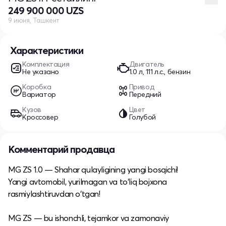
249 900 000 UZS
9 июня, Ташкент
Характеристики
Комплектация
Двигатель
Не указано
1.0 л, 111 л.с., бензин
Коробка
Привод
Вариатор
Передний
Кузов
Цвет
Кроссовер
Голубой
Комментарий продавца
MG ZS 1.0 — Shahar qulayligining yangi bosqichi!
Yangi avtomobil, yurilmagan va to‘liq bojxona
rasmiylashtiruvdan o‘tgan!
MG ZS — bu ishonchli, tejamkor va zamonaviy