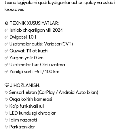
texnologiyalarni qadrlaydiganlar uchun qulay va uslubli
krossover.
⚙️ TEXNIK XUSUSIYATLAR:
✅ Ishlab chiqarilgan yili: 2024
✅ Dvigatel: 1.0 l
✅ Uzatmalar qutisi: Variator (CVT)
✅ Quvvat: 111 ot kuchi
✅ Yurgan yo‘li: 0 km
✅ Uzatmalar turi: Oldi uzatma
✅ Yonilg‘i sarfi: ~6 l / 100 km
💡 JIHOZLANISH:
✨ Sensorli ekran (CarPlay / Android Auto bilan)
✨ Orqa ko‘rish kamerasi
✨ Ko‘p funksiyali rul
✨ LED kunduzgi chiroqlar
✨ Iqlim nazorati
✨ Parktroniklar