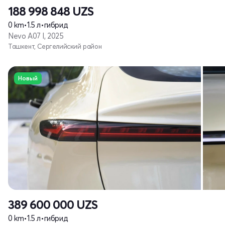
188 998 848
UZS
0 km
•
1.5 л
•
гибрид
Nevo A07 I, 2025
Ташкент, Сергелийский район
Новый
389 600 000
UZS
0 km
•
1.5 л
•
гибрид