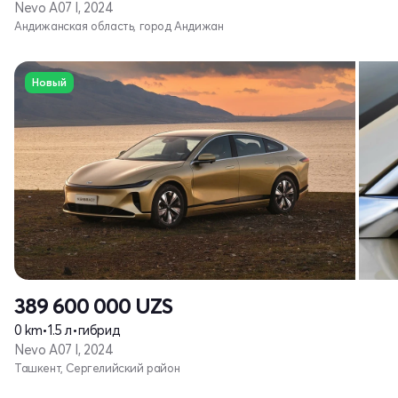
Nevo A07 I, 2024
Андижанская область, город Андижан
Новый
389 600 000
UZS
0 km
•
1.5 л
•
гибрид
Nevo A07 I, 2024
Ташкент, Сергелийский район