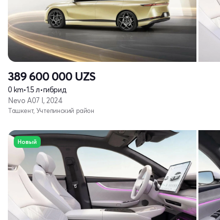
389 600 000
UZS
0 km
•
1.5 л
•
гибрид
Nevo A07 I, 2024
Ташкент, Учтепинский район
Новый