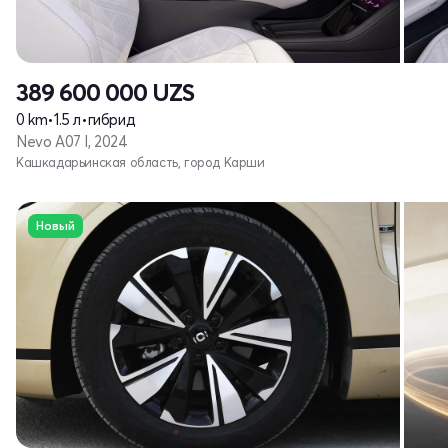
389 600 000
UZS
0 km
•
1.5 л
•
гибрид
Nevo A07 I, 2024
Кашкадарьинская область, город Карши
Новый