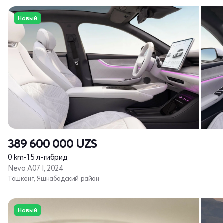
Новый
389 600 000
UZS
0 km
•
1.5 л
•
гибрид
Nevo A07 I, 2024
Ташкент, Яшнабадский район
Новый