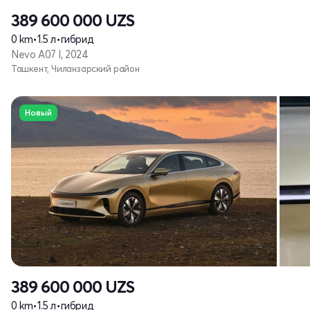
389 600 000
UZS
0 km
•
1.5 л
•
гибрид
Nevo A07 I, 2024
Ташкент, Чиланзарский район
Новый
389 600 000
UZS
0 km
•
1.5 л
•
гибрид