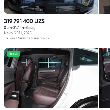
319 791 400
UZS
0 km
•
31.7 л
•
гибрид
Nevo Q07 I, 2025
Ташкент, Янгихаётский район
Новый