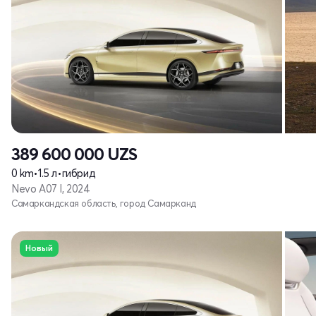
389 600 000
UZS
0 km
•
1.5 л
•
гибрид
Nevo A07 I, 2024
Самаркандская область, город Самарканд
Новый