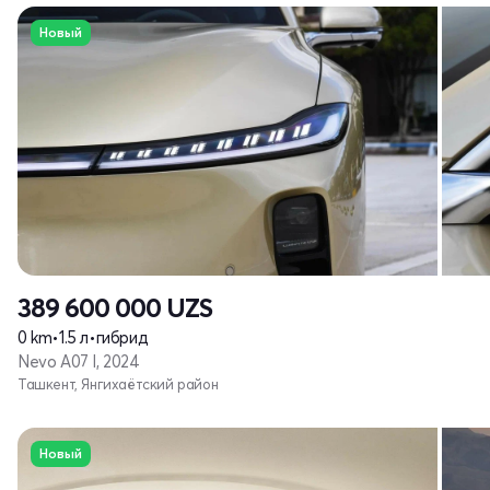
Новый
389 600 000
UZS
0 km
•
1.5 л
•
гибрид
Nevo A07 I, 2024
Ташкент, Янгихаётский район
Новый