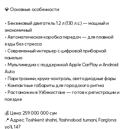
💎 Основные особенности:
• Бензиновый двигатель 1.2 л (130 л.с.) — мощный и
экономичный
• Автоматическая коробка передач — для плавной
езды без стресса
• Современный интерьер с цифровой приборной
панелью
• Мультимедиа с поддержкой Apple CarPlay и Android
Auto
• Парктроники, круиз-контроль, светодиодные фары
• Компактные габариты для городского ритма
• Растаможен в Узбекистане — готов к регистрации и
поездке
💰 Цена: 259 000 000 сум
📍 Адрес: Toshkent shahri, Yashnobod tumani, Farg‘ona
yo‘li, 147