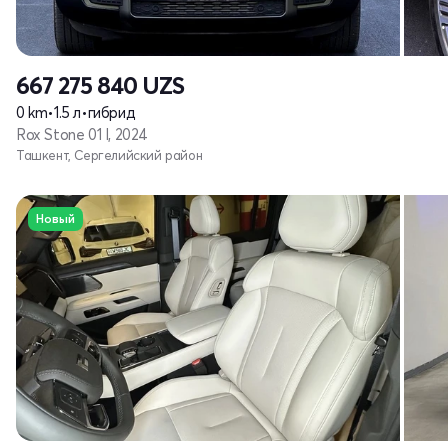
667 275 840
UZS
0 km
•
1.5 л
•
гибрид
Rox Stone 01 I, 2024
Ташкент, Сергелийский район
Новый