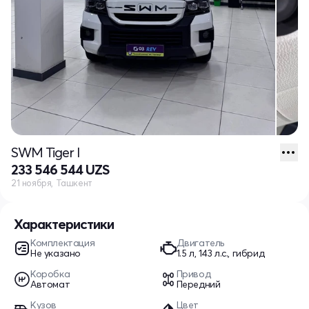
SWM Tiger I
233 546 544 UZS
21 ноября, Ташкент
Характеристики
Комплектация
Двигатель
Не указано
1.5 л, 143 л.с., гибрид
Коробка
Привод
Автомат
Передний
Кузов
Цвет