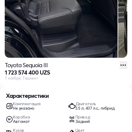
Toyota Sequoia III
1 723 574 400 UZS
7 ноября, Ташкент
Характеристики
Комплектация
Двигатель
Не указано
3.5 л, 437 л.с., гибрид
Коробка
Привод
Автомат
Задний
Кузов
Цвет