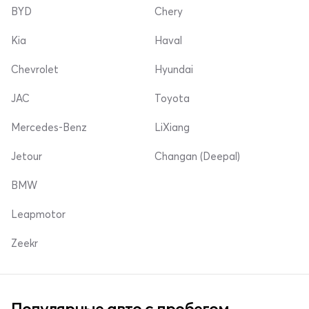
BYD
Chery
Kia
Haval
Chevrolet
Hyundai
JAC
Toyota
Mercedes-Benz
LiXiang
Jetour
Changan (Deepal)
BMW
Leapmotor
Zeekr
Популярные авто с пробегом