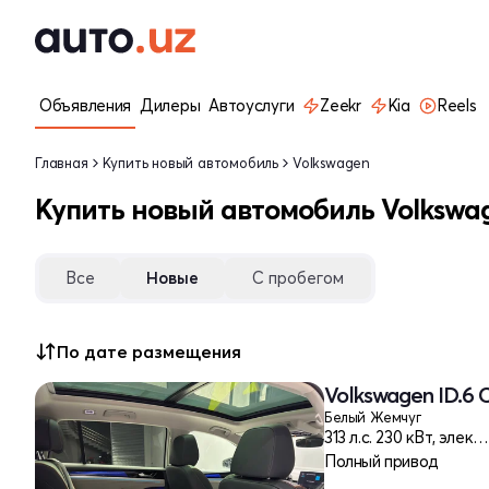
Объявления
Дилеры
Автоуслуги
Zeekr
Kia
Reels
Главная
Купить новый автомобиль
Volkswagen
Купить новый автомобиль Volkswa
Все
Новые
С пробегом
По дате размещения
Volkswagen ID.6 C
Белый Жемчуг
313 л.c. 230 кВт, электр
Полный привод