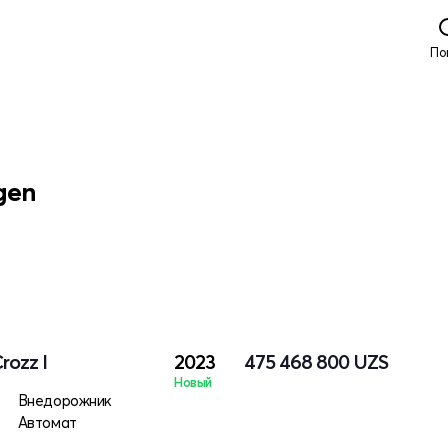
По
gen
rozz I
2023
475 468 800
UZS
Новый
о
Внедорожник
Автомат