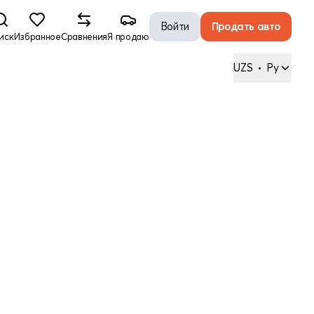
Войти
Продать авто
иск
Избранное
Сравнения
Я продаю
UZS
•
Ру