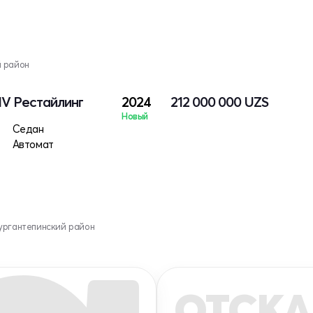
й район
IV Рестайлинг
2024
212 000 000
UZS
Новый
Седан
Автомат
ургантепинский район
ОТСКА