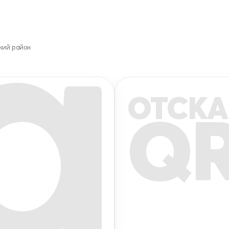
кий район
ОТСКА
Q