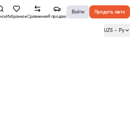
Войти
Продать авто
иск
Избранное
Сравнения
Я продаю
UZS
•
Ру