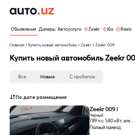
Объявления
Дилеры
Автоуслуги
Zeekr
Kia
Reels
Главная
Купить новый автомобиль
Zeekr
Zeekr 009
Купить новый автомобиль Zeekr 0
Все
Новые
С пробегом
По дате размещения
Zeekr 009 I
Черный
789 л.c. 580 кВт, электро
Полный привод