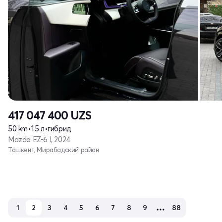
417 047 400
UZS
50 km
•
1.5 л
•
гибрид
Mazda EZ-6 I, 2024
Ташкент, Мирабадский район
1
2
3
4
5
6
7
8
9
88