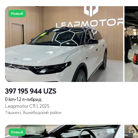
Новый
397 195 944
UZS
0 km
•
1.2 л
•
гибрид
Leapmotor C11 I, 2025
Ташкент, Яшнабадский район
Новый