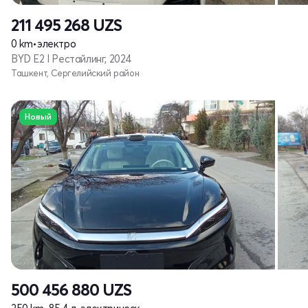
211 495 268
UZS
0 km
•
электро
BYD E2 I Рестайлинг, 2024
Ташкент, Сергелийский район
Новый
500 456 880
UZS