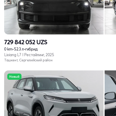
729 842 052
UZS
0 km
•
52.3 л
•
гибрид
Lixiang L7 I Рестайлинг, 2025
Ташкент, Сергелийский район
Новый