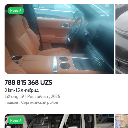
Новый
788 815 368
UZS
0 km
•
1.5 л
•
гибрид
LiXiang L9 I Рестайлинг, 2025
Ташкент, Сергелийский район
Новый