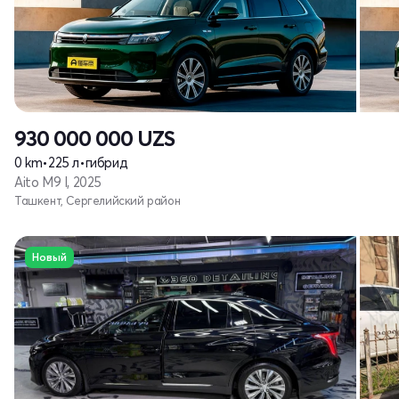
930 000 000
UZS
0 km
•
225 л
•
гибрид
Aito M9 I, 2025
Ташкент, Сергелийский район
Новый