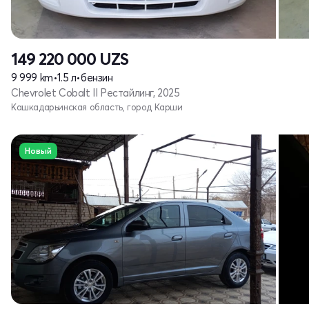
149 220 000
UZS
9 999 km
•
1.5 л
•
бензин
Chevrolet Cobalt II Рестайлинг, 2025
Кашкадарьинская область, город Карши
Новый