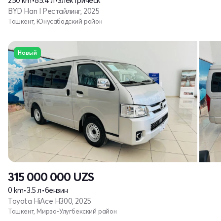
250 km
•
85.4 л
•
электрическ
BYD Han I Рестайлинг, 2025
Ташкент, Юнусабадский район
Новый
315 000 000
UZS
0 km
•
3.5 л
•
бензин
Toyota HiAce H300, 2025
Ташкент, Мирзо-Улугбекский район