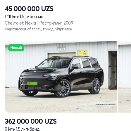
45 000 000
UZS
1 111 km
•
1.5 л
•
бензин
Chevrolet Nexia I Рестайлинг, 2009
Ферганская область, город Маргилан
Новый
362 000 000
UZS
0 km
•
1.5 л
•
гибрид