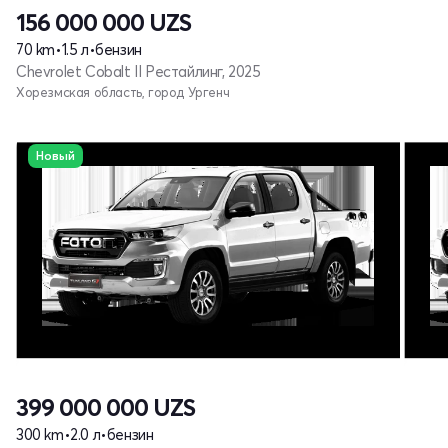
156 000 000
UZS
70 km
•
1.5 л
•
бензин
Chevrolet Cobalt II Рестайлинг, 2025
Хорезмская область, город Ургенч
Новый
399 000 000
UZS
300 km
•
2.0 л
•
бензин