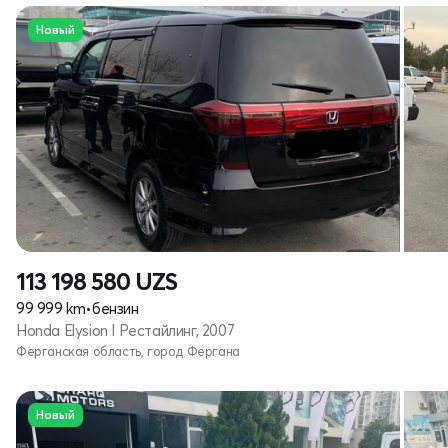
Новый
113 198 580
UZS
99 999 km
•
бензин
Honda Elysion I Рестайлинг, 2007
Ферганская область, город Фергана
Новый