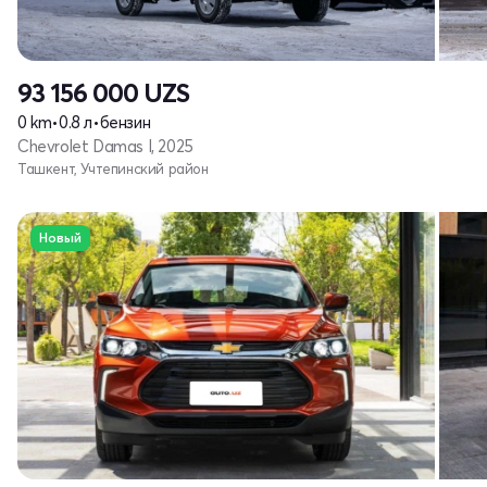
93 156 000
UZS
0 km
•
0.8 л
•
бензин
Chevrolet Damas I, 2025
Ташкент, Учтепинский район
Новый