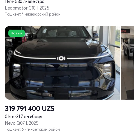
1 km
•
530 л
•
электро
Leapmotor C10 I, 2025
Ташкент, Чиланзарский район
Новый
319 791 400
UZS
0 km
•
31.7 л
•
гибрид
Nevo Q07 I, 2025
Ташкент, Янгихаётский район