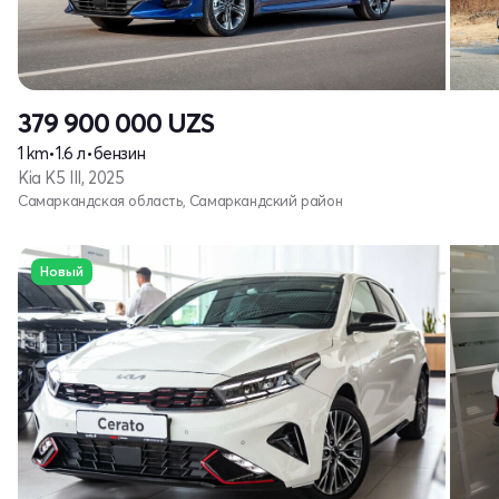
379 900 000
UZS
1 km
•
1.6 л
•
бензин
Kia K5 III, 2025
Самаркандская область, Самаркандский район
Новый