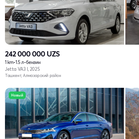
242 000 000
UZS
1 km
•
1.5 л
•
бензин
Jetta VA3 I, 2025
Ташкент, Алмазарский район
Новый