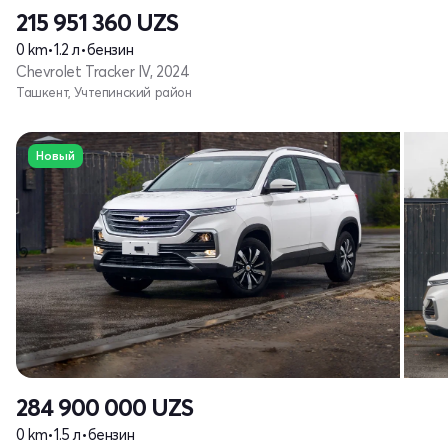
215 951 360
UZS
0 km
•
1.2 л
•
бензин
Chevrolet Tracker IV, 2024
Ташкент, Учтепинский район
Новый
284 900 000
UZS
0 km
•
1.5 л
•
бензин