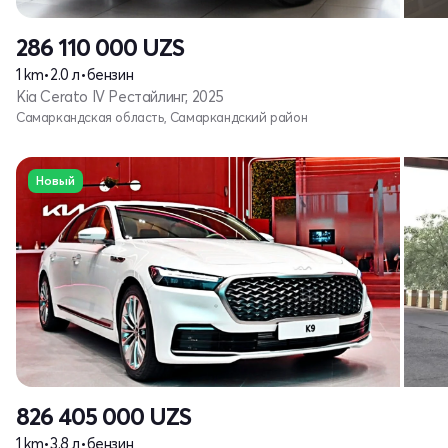
286 110 000
UZS
1 km
•
2.0 л
•
бензин
Kia Cerato IV Рестайлинг, 2025
Самаркандская область, Самаркандский район
Новый
826 405 000
UZS
1 km
•
3.8 л
•
бензин