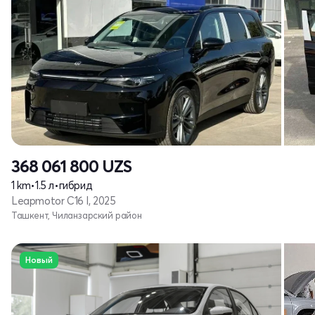
368 061 800
UZS
1 km
•
1.5 л
•
гибрид
Leapmotor C16 I, 2025
Ташкент, Чиланзарский район
Новый