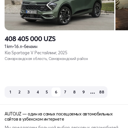
408 405 000
UZS
1 km
•
1.6 л
•
бензин
Kia Sportage V Рестайлинг, 2025
Самаркандская область, Самаркандский район
1
2
3
4
5
6
7
8
9
88
AUTO.UZ — один из самых посещаемых автомобильных
сайтов в узбекском интернете
Мы предлагаем большой выбор легковых автомобилей,