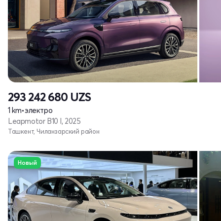
293 242 680
UZS
1 km
•
электро
Leapmotor B10 I, 2025
Ташкент, Чиланзарский район
Новый