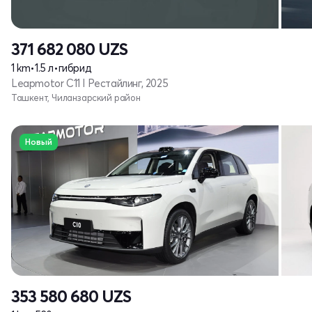
371 682 080
UZS
1 km
•
1.5 л
•
гибрид
Leapmotor C11 I Рестайлинг, 2025
Ташкент, Чиланзарский район
Новый
353 580 680
UZS