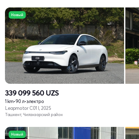
Новый
339 099 560
UZS
1 km
•
90 л
•
электро
Leapmotor C01 I, 2025
Ташкент, Чиланзарский район
Новый