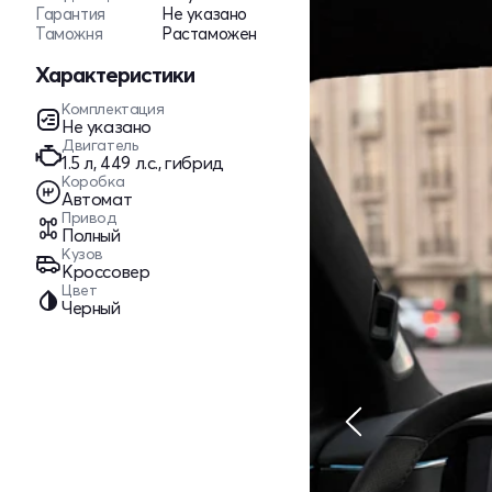
Гарантия
Не указано
Таможня
Растаможен
Характеристики
Комплектация
Не указано
Двигатель
1.5 л, 449 л.с., гибрид
Коробка
Автомат
Привод
Полный
Кузов
Кроссовер
Цвет
Черный