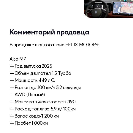
Комментарий продавца
В продаже в автосалоне FELIX MOTORS:
Aito M7
—Год выпуска:2025
—Объем двигател 1.5 Турбо
—Мощность 449 л.С.
—Разгон до 100 км/ч 5.2 секунды
—AWD (Полный)
—Максимальная скорость 190.
—Расход топлива 5.9 л/ 100км
—Запас хода/1 200 км
—Пробег:1 000км