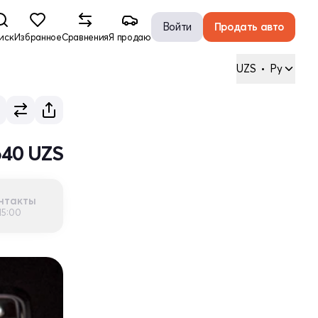
Войти
Продать авто
иск
Избранное
Сравнения
Я продаю
UZS
•
Ру
640 UZS
нтакты
15:00