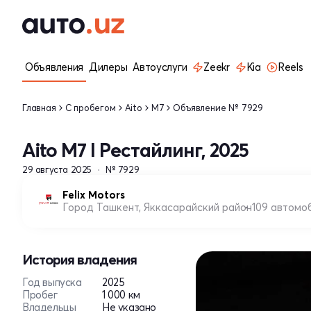
Объявления
Дилеры
Автоуслуги
Zeekr
Kia
Reels
Главная
С пробегом
Aito
M7
Объявление № 7929
Aito M7 I Рестайлинг, 2025
29 августа 2025
№ 7929
Felix Motors
Город Ташкент, Яккасарайский район
109 автомо
История владения
Год выпуска
2025
Пробег
1 000 км
Владельцы
Не указано