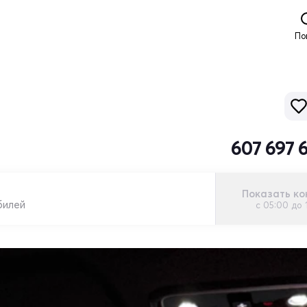
По
607 697 
Показать ко
билей
с 05:00 до 