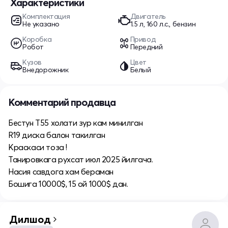
Характеристики
Комплектация
Двигатель
Не указано
1.5 л, 160 л.с., бензин
Коробка
Привод
Робот
Передний
Кузов
Цвет
Внедорожник
Белый
Комментарий продавца
Бестун Т55 холати зур кам минилган
R19 диска балон такилган
Краскаси тоза !
Танировкага рухсат июл 2025 йилгача.
Насия савдога хам бераман
Бошига 10000$, 15 ой 1000$ дан.
Дилшод