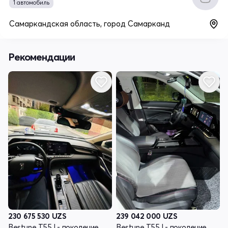
1 автомобиль
Самаркандская область, город Самарканд
Рекомендации
230 675 530
UZS
239 042 000
UZS
Bestune T55 I - поколение
Bestune T55 I - поколение