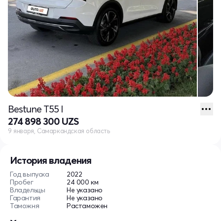
Bestune T55 I
274 898 300 UZS
9 января, Самаркандская область
История владения
Год выпуска
2022
Пробег
24 000 км
Владельцы
Не указано
Гарантия
Не указано
Таможня
Растаможен