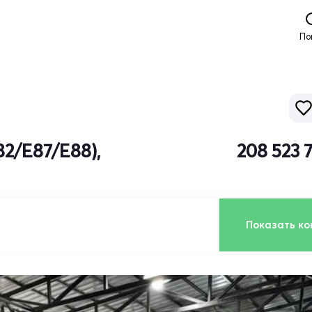
По
82/E87/E88),
208 523 
Показать ко