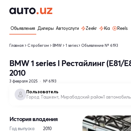
Объявления
Дилеры
Автоуслуги
Zeekr
Kia
Reels
Главная
С пробегом
BMW
1 series
Объявление № 6193
BMW 1 series I Рестайлинг (E81/E
2010
3 февраля 2025
№ 6193
Пользователь
Город Ташкент, Мирабадский район
1 автомобиль
История владения
Год выпуска
2010