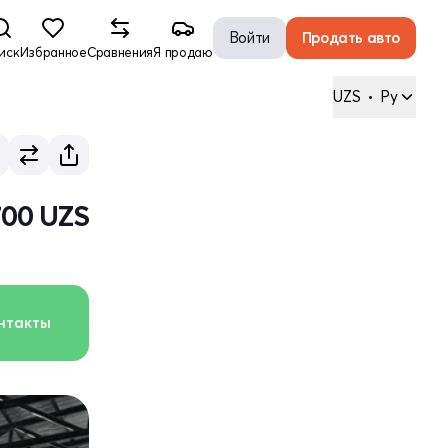
Войти
Продать авто
иск
Избранное
Сравнения
Я продаю
UZS
•
Ру
700 UZS
нтакты