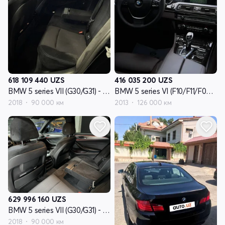
618 109 440
UZS
416 035 200
UZS
BMW 5 series VII (G30/G31) - поколение
BMW 5 series VI (F10/F11/F07) - поколение рестайлинг
2018
90 000 км
2013
126 000 км
629 996 160
UZS
BMW 5 series VII (G30/G31) - поколение
2018
90 000 км