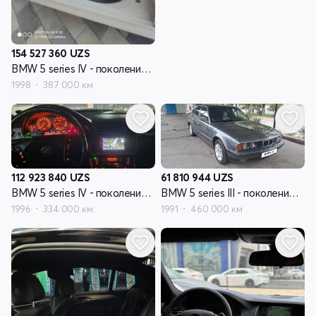
154 527 360
UZS
BMW 5 series IV - поколение (E39)
1998
387 000 км
112 923 840
UZS
61 810 944
UZS
BMW 5 series IV - поколение (E39)
BMW 5 series III - поколение (E34)
1996
334 000 км
1991
460 000 км