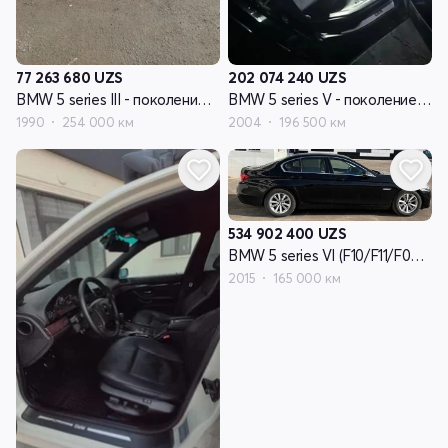
77 263 680
UZS
202 074 240
UZS
BMW 5 series III - поколение (E34)
BMW 5 series V - поколение (E60/E61)
1990
254 000 км
2004
196 500 км
534 902 400
UZS
BMW 5 series VI (F10/F11/F07) - поколение рестайлинг
2015
165 000 км