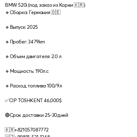
BMW 520i (под заказ из Кореи 🇰🇷)
🔹Сборка: Германия 🇩🇪
🔹Выпуск: 2025
🔹Пробег: 3479km
🔹Объем двигателя: 2.0 л
🔹Мощность: 190л.с
🔹Расход топлива 100/9л
✅CIP TOSHKENT 46,000$
🔴Срок доставки 25-30дней
🇰🇷+821057087772