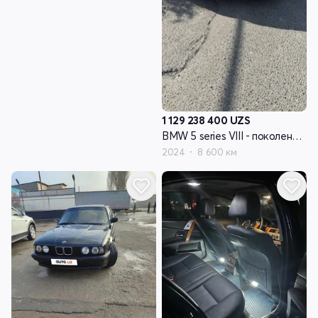
1 129 238 400
UZS
BMW 5 series VIII - поколение G60/G61/G68
2024
8 600 км