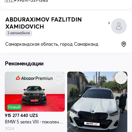
🇺🇿+99891-531-1348
ABDURAXIMOV FAZLITDIN
XAMIDOVICH
2 автомобиля
Самаркандская область, город Самарканд
Рекомендации
Новый
915 277 440
UZS
BMW 5 series VIII - поколение G60/G61/G68
2024