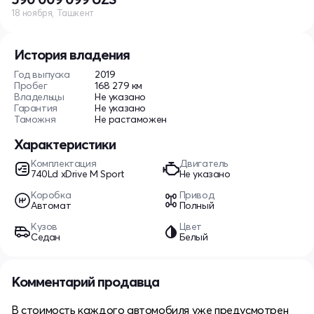
18 ноября, Ташкент
История владения
Год выпуска
2019
Пробег
168 279 км
Владельцы
Не указано
Гарантия
Не указано
Таможня
Не растаможен
Характеристики
Комплектация
Двигатель
740Ld xDrive M Sport
Не указано
Коробка
Привод
Автомат
Полный
Кузов
Цвет
Седан
Белый
Комментарий продавца
В стоимость каждого автомобиля уже предусмотрен