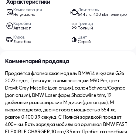
Характеристики
Комплектация
Двигатель
Не указано
544 л.c. 400 кВт, электро
Коробка
Привод
Автомат
Полный
Кузов
Цвет
Лифтбэк
Серый
Комментарий продавца
Продаётся флагманская модель BMW i4 в кузове G26
2023 года , Гран купе, в комплектации M50 Pro, цвет
Dravit Grey Metallic (доп опция), салон Schwarz/Cognac
(доп опция), BMW Laser фары, Shadowline trim, 19
дюймовые разноширокие М диски (доп опция), М
пневмоподвеска, два мотора с мощностью 554 лс,
разгон 0-100 3.9 секунд. С Полной зарядкой проедет
400+ км. Есть зарядка мобильная оригинал BMW FAST
FLEXIBLE CHARGER, 10 квт/3.5 квт. Пробег автомобиля