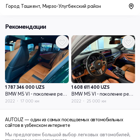
Город Ташкент, Мирзо-Улугбекский район
Рекомендации
1 787 346 000
UZS
1 608 611 400
UZS
BMW M5 VI - поколение рестайлинг (F90)
BMW M5 VI - поколение рестайлинг (F90)
2022
17 000 км
2022
25 000 км
AUTO.UZ — один из самых посещаемых автомобильных
сайтов в узбекском интернете
Мы предлагаем большой выбор легковых автомобилей,