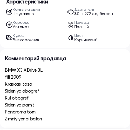
Характеристики
Комплектация
Двигатель
Не указано
3.0 л, 272 л.с., бензин
Коробка
Привод
Автомат
Полный
Кузов
Цвет
Внедорожник
Коричневый
Комментарий продавца
BMW X3 XDrive 3L
Yili 2009
Kraskasi toza
Sideniya obogref
Rul obogref
Sideniya pamit
Panaroma tom
Zimniy yengi balon