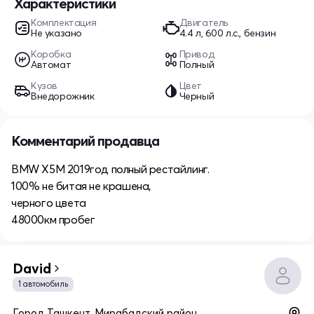
Характеристики
Комплектация
Двигатель
Не указано
4.4 л, 600 л.с., бензин
Коробка
Привод
Автомат
Полный
Кузов
Цвет
Внедорожник
Черный
Комментарий продавца
BMW X5M 2019год полный рестайлинг.
100% не битая не крашена,
черного цвета
48000км пробег
David
1 автомобиль
Город Ташкент, Мирабадский район