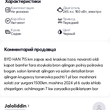
Характеристики
Комплектация
Двигатель
Не указано
245 л.c. 180 кВт, электро
Коробка
Привод
Автомат
Передний
Кузов
Цвет
Седан
Черный
Комментарий продавца
BYD HAN 715 km zapas xod. kraskasi toza. navaroti oldi
kapot bamfer fara stoykala bron qilingan polniy polirovka
bogan. salon laminat qilingan va salon detallari bron
qilingan krugavoy tonerovka pachti 1 yil bor. moshinani
xolati zor yurgani 1500km. moshina 2024 yil 6 oyda ishlab
chiqarilgan. ochilmagan 7 kw zaryadka poliklariyam bor
Jaloliddin