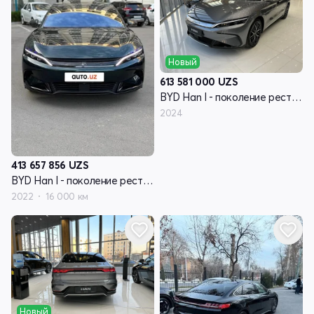
Новый
613 581 000
UZS
BYD Han I - поколение рестайлинг
2024
413 657 856
UZS
BYD Han I - поколение рестайлинг
2022
16 000 км
Новый