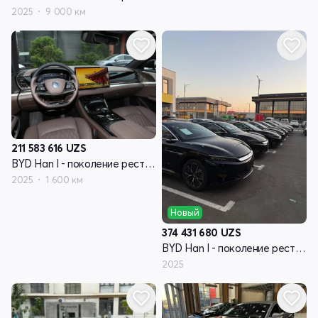
2025
9 000 км
211 583 616
UZS
BYD Han I - поколение рестайлинг
2025
1 600 км
Новый
374 431 680
UZS
BYD Han I - поколение рестайлинг
2025