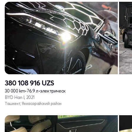
380 108 916
UZS
30 000 km
•
76.9 л
•
электрическ
BYD Han I, 2021
Ташкент, Яккасарайский район