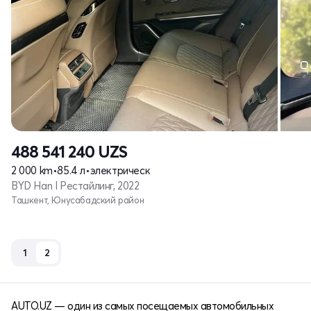
488 541 240
UZS
2 000 km
•
85.4 л
•
электрическ
BYD Han I Рестайлинг, 2022
Ташкент, Юнусабадский район
1
2
AUTO.UZ — один из самых посещаемых автомобильных