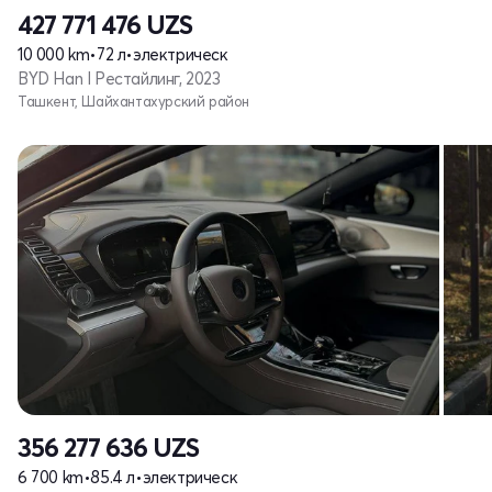
427 771 476
UZS
10 000 km
•
72 л
•
электрическ
BYD Han I Рестайлинг, 2023
Ташкент, Шайхантахурский район
356 277 636
UZS
6 700 km
•
85.4 л
•
электрическ