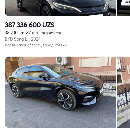
387 336 600
UZS
38 200 km
•
87 л
•
электрическ
BYD Song L I, 2024
Хорезмская область, город Ургенч