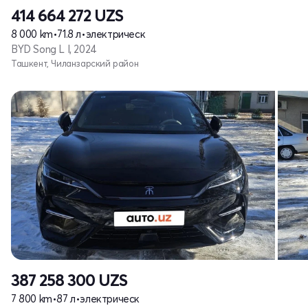
414 664 272
UZS
8 000 km
•
71.8 л
•
электрическ
BYD Song L I, 2024
Ташкент, Чиланзарский район
387 258 300
UZS
7 800 km
•
87 л
•
электрическ