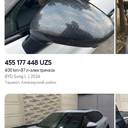
455 177 448
UZS
400 km
•
87 л
•
электрическ
BYD Song L I, 2024
Ташкент, Алмазарский район