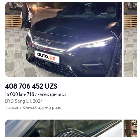
408 706 452
UZS
16 000 km
•
71.8 л
•
электрическ
BYD Song L I, 2024
Ташкент, Юнусабадский район