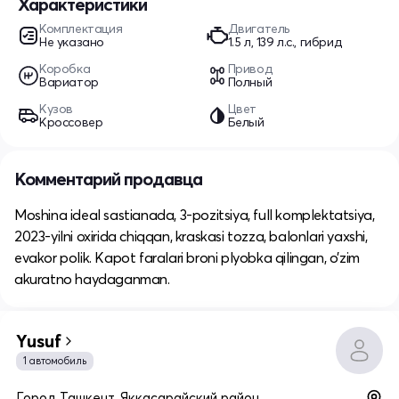
Характеристики
Комплектация
Двигатель
Не указано
1.5 л, 139 л.с., гибрид
Коробка
Привод
Вариатор
Полный
Кузов
Цвет
Кроссовер
Белый
Комментарий продавца
Moshina ideal sastianada, 3-pozitsiya, full komplektatsiya,
2023-yilni oxirida chiqqan, kraskasi tozza, balonlari yaxshi,
evakor polik. Kapot faralari broni plyobka qilingan, o’zim
akuratno haydaganman.
Yusuf
1 автомобиль
Город Ташкент, Яккасарайский район