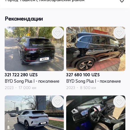
Рекомендации
321 722 280
UZS
327 680 100
UZS
BYD Song Plus I - поколение
BYD Song Plus I - поколение
2023
17 000 км
2023
8 500 км