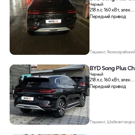
Черный
218 л.c. 160 кВт, электро
Передний привод
Ташкент, Яккасарайски
BYD Song Plus Ch
Черный
218 л.c. 160 кВт, электро
Передний привод
Ташкент, Шайхантахурс