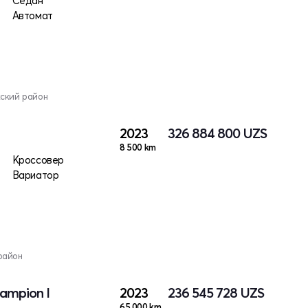
Седан
Автомат
кский район
2023
326 884 800
UZS
8 500 km
Кроссовер
Вариатор
район
ampion I
2023
236 545 728
UZS
65 000 km