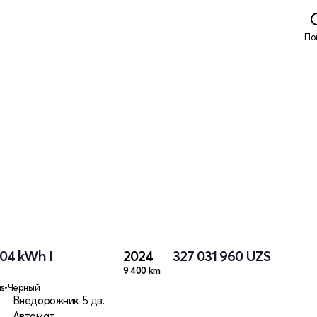
По
.04 kWh I
2024
327 031 960
UZS
9 400 km
us
•
Черный
ктро
Внедорожник 5 дв.
Автомат