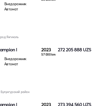
Внедорожник
Автомат
ород Янгиюль
ampion I
2023
272 205 888
UZS
57 000 km
Внедорожник
Автомат
 Булунгурский район
ampion I
2023
273 394 560
UZS