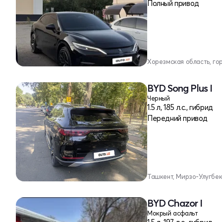
Полный привод
Хорезмская область, го
BYD Song Plus I
Черный
1.5 л, 185 л.с., гибрид
Передний привод
Ташкент, Мирзо-Улугбе
BYD Chazor I
Мокрый асфальт