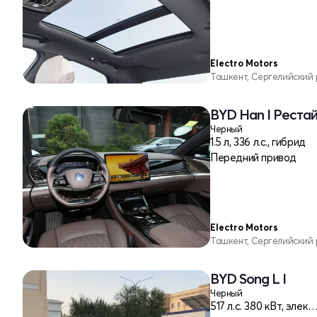
Electro Motors
Ташкент, Сергелийский
BYD Han I Реста
Черный
1.5 л, 336 л.с., гибрид
Передний привод
Electro Motors
Ташкент, Сергелийский
BYD Song L I
Черный
517 л.c. 380 кВт, эле