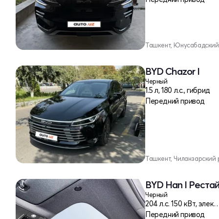
Ташкент, Юнусабадский
BYD Chazor I
Черный
1.5 л, 180 л.с., гибрид
Передний привод
Ташкент, Чиланзарский 
BYD Han I Реста
Черный
204 л.c. 150 кВт,
Передний привод