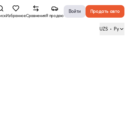
Войти
Продать авто
иск
Избранное
Сравнения
Я продаю
UZS
•
Ру