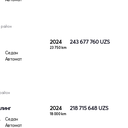
 район
2024
243 677 760
UZS
23 750 km
Седан
Автомат
район
йлинг
2024
218 715 648
UZS
18 000 km
 электро
Седан
Автомат