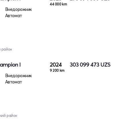
44 000 km
Внедорожник
Автомат
й район
ampion I
2024
303 099 473
UZS
9 200 km
Внедорожник
Автомат
кий район