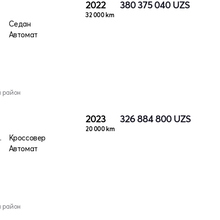
2022
380 375 040
UZS
32 000 km
Седан
Автомат
й район
2023
326 884 800
UZS
20 000 km
 электро
Кроссовер
Автомат
й район