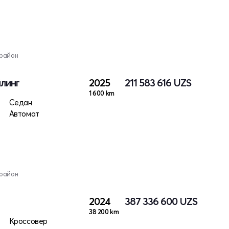
 район
йлинг
2025
211 583 616
UZS
1 600 km
Седан
Автомат
 район
2024
387 336 600
UZS
38 200 km
ктро
Кроссовер