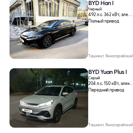
BYD Han I
Черный
492 л.c. 362 кВт, электро
Полный привод
Ташкент, Яккасарайски
BYD Yuan Plus I
Серый
204 л.c. 150 кВт,
Передний привод
Ташкент, Яккасарайски