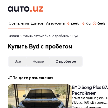
Объявления
Дилеры
Автоуслуги
Zeekr
Kia
Reels
Главная
Купить автомобиль с пробегом
Byd
Купить Byd с пробегом
Все
Новые
С пробегом
По дате размещения
BYD Song Plus 87
Рестайлинг
Комплектация
Flagship Pl
218 л.с., 160 кВт, эле
Передний привод