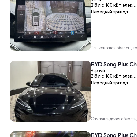
218 л.c. 160 кВт, электро
Передний привод
Ташкентская область, г
BYD Song Plus Ch
Черный
218 л.c. 160 кВт, электро
Передний привод
Самаркандская область,
BYD Song Plus Ch