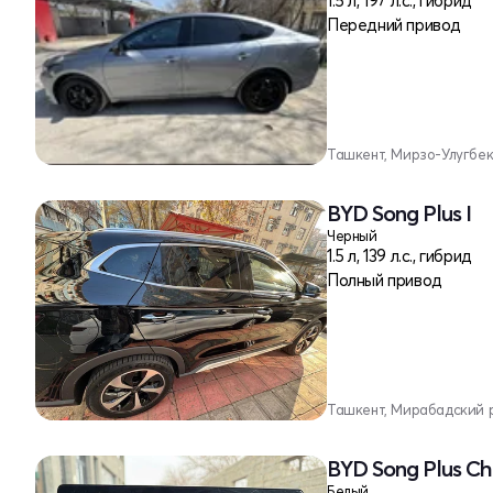
1.5 л, 197 л.с., гибрид
Передний привод
Ташкент, Мирзо-Улугбе
BYD Song Plus I
Черный
1.5 л, 139 л.с., гибрид
Полный привод
Ташкент, Мирабадский 
BYD Song Plus Ch
Белый