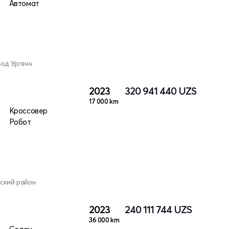
Автомат
род Ургенч
2023
320 941 440
UZS
17 000 km
Кроссовер
Робот
кский район
2023
240 111 744
UZS
36 000 km