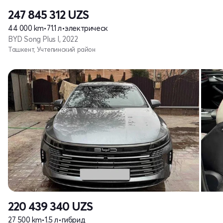
247 845 312
UZS
44 000 km
•
71.1 л
•
электрическ
BYD Song Plus I, 2022
Ташкент, Учтепинский район
220 439 340
UZS
27 500 km
•
1.5 л
•
гибрид