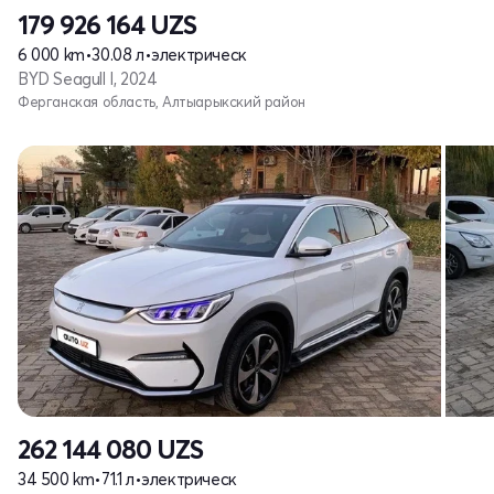
179 926 164
UZS
6 000 km
•
30.08 л
•
электрическ
BYD Seagull I, 2024
Ферганская область, Алтыарыкский район
262 144 080
UZS
34 500 km
•
71.1 л
•
электрическ