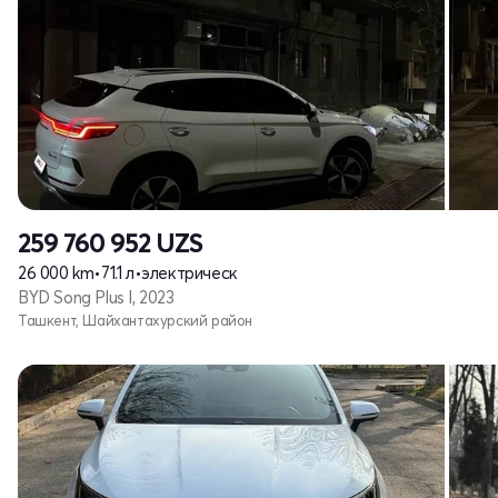
259 760 952
UZS
26 000 km
•
71.1 л
•
электрическ
BYD Song Plus I, 2023
Ташкент, Шайхантахурский район