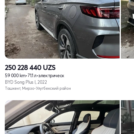
250 228 440
UZS
59 000 km
•
71.1 л
•
электрическ
BYD Song Plus I, 2022
Ташкент, Мирзо-Улугбекский район