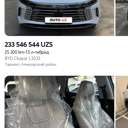
233 546 544
UZS
25 200 km
•
1.5 л
•
гибрид
BYD Chazor I, 2023
Ташкент, Алмазарский район