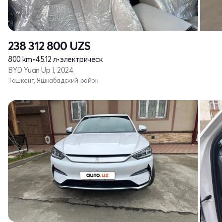
238 312 800
UZS
800 km
•
45.12 л
•
электрическ
BYD Yuan Up I, 2024
Ташкент, Яшнабадский район