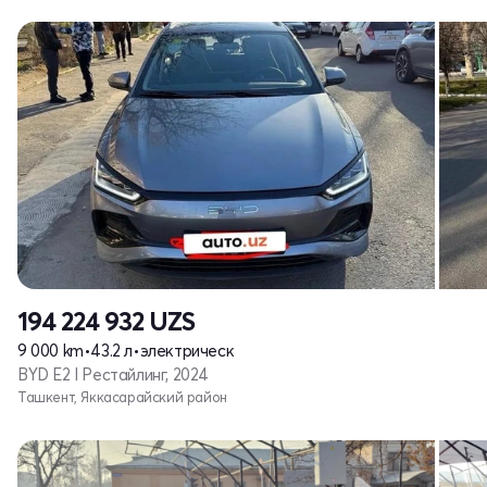
194 224 932
UZS
9 000 km
•
43.2 л
•
электрическ
BYD E2 I Рестайлинг, 2024
Ташкент, Яккасарайский район