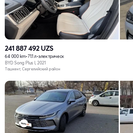
241 887 492
UZS
64 000 km
•
71.1 л
•
электрическ
BYD Song Plus I, 2021
Ташкент, Сергелийский район