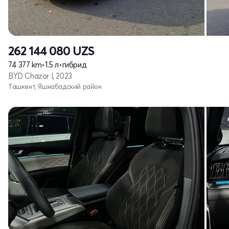
262 144 080
UZS
74 377 km
•
1.5 л
•
гибрид
BYD Chazor I, 2023
Ташкент, Яшнабадский район