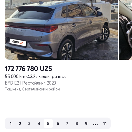
172 776 780
UZS
55 000 km
•
43.2 л
•
электрическ
BYD E2 I Рестайлинг, 2023
Ташкент, Сергелийский район
1
2
3
4
5
6
7
8
9
11