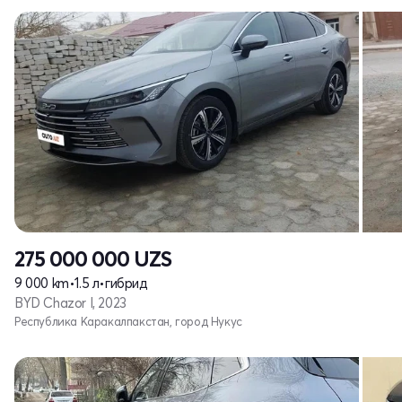
275 000 000
UZS
9 000 km
•
1.5 л
•
гибрид
BYD Chazor I, 2023
Республика Каракалпакстан, город Нукус