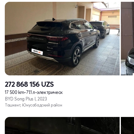
272 868 156
UZS
17 500 km
•
71.1 л
•
электрическ
BYD Song Plus I, 2023
Ташкент, Юнусабадский район