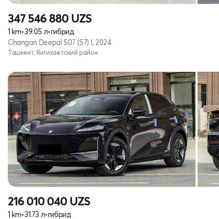
347 546 880
UZS
1 km
•
39.05 л
•
гибрид
Changan Deepal S07 (S7) I, 2024
Ташкент, Янгихаётский район
216 010 040
UZS
1 km
•
31.73 л
•
гибрид