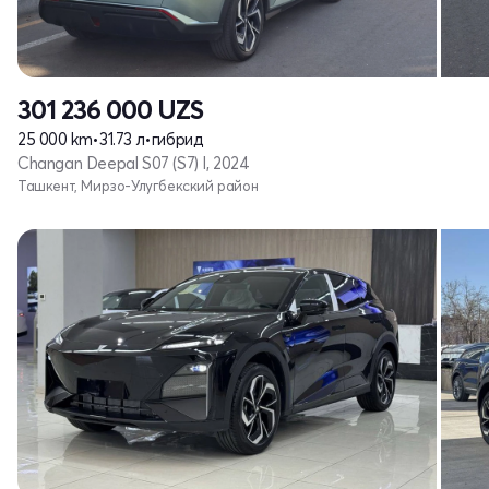
301 236 000
UZS
25 000 km
•
31.73 л
•
гибрид
Changan Deepal S07 (S7) I, 2024
Ташкент, Мирзо-Улугбекский район