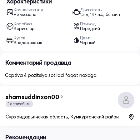
Характеристики
Комплектация
Двигатель
Не указано
1.5 л, 147 л.с., бензин
Коробка
Привод
Вариатор
Передний
Кузов
Цвет
Внедорожник
Черный
Комментарий продавца
Captiva 4 pozitsiya sotiladi faqat naxdga
shamsuddinxon00
1 автомобиль
Сурхандарьинская область, Кумкурганский район
Рекомендации