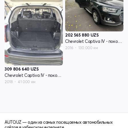
202 565 880
UZS
Chevrolet Captiva IV - поколение
2016
130 000 км
309 806 640
UZS
Chevrolet Captiva IV - поколение
2018
41 000 км
AUTO.UZ — один из самых посещаемых автомобильных
сайтов в узбекском интернете