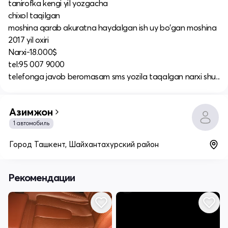
tanirofka kengi yil yozgacha
chixol taqilgan
moshina qarab akuratna haydalgan ish uy bo'gan moshina
2017 yil oxiri
Narxi-18.000$
tel:95 007 9000
telefonga javob beromasam sms yozila taqalgan narxi shu...
Азимжон
1 автомобиль
Город Ташкент, Шайхантахурский район
Рекомендации