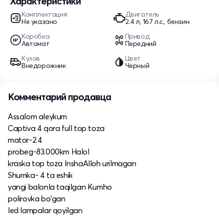
Характеристики
Комплектация
Двигатель
Не указано
2.4 л, 167 л.с., бензин
Коробка
Привод
Автомат
Передний
Кузов
Цвет
Внедорожник
Черный
Комментарий продавца
Assalom aleykum
Captiva 4 qora full top toza
mator-2.4
probeg-83.000km Halol
kraska top toza InshaAlloh urilmagan
Shumka- 4 ta eshik
yangi balonla taqilgan Kumho
polirovka bo'gan
led lampalar qoyilgan