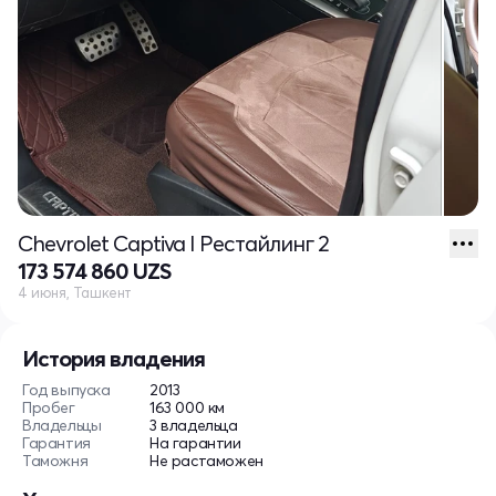
Chevrolet Captiva I Рестайлинг 2
173 574 860 UZS
4 июня, Ташкент
История владения
Год выпуска
2013
Пробег
163 000 км
Владельцы
3 владельца
Гарантия
На гарантии
Таможня
Не растаможен