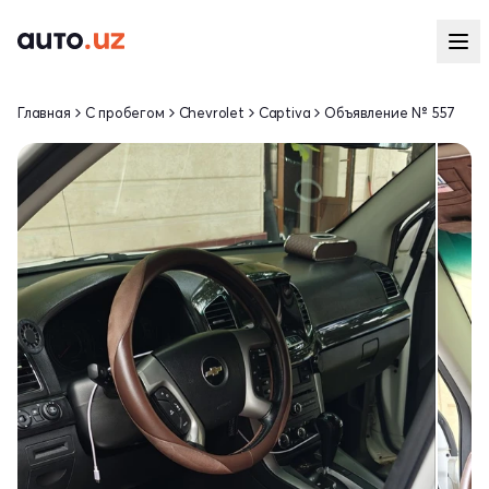
Главная
С пробегом
Chevrolet
Captiva
Объявление № 557