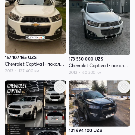
157 107 165
UZS
173 550 000
UZS
Chevrolet Captiva I - поколение рестайлинг 2
Chevrolet Captiva I - поколение рестайлинг
2013
127 400 км
2013
60 300 км
121 694 100
UZS