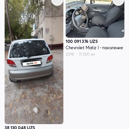
100 091 376
UZS
Chevrolet Matiz I - поколение
2018
11 300 км
38 130 048
UZS