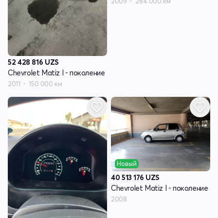
2009
284 000 км
52 428 816
UZS
Chevrolet Matiz I - поколение
2011
150 000 км
Новый
40 513 176
UZS
Chevrolet Matiz I - поколение
2008