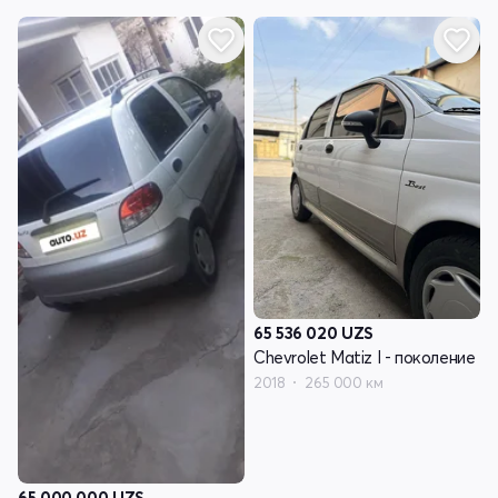
65 536 020
UZS
Chevrolet Matiz I - поколение
2018
265 000 км
65 000 000
UZS