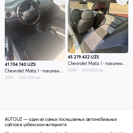
45 279 432
UZS
Chevrolet Matiz I - поколение рестайлинг
41 704 740
UZS
2010
300 000 км
Chevrolet Matiz I - поколение рестайлинг
2010
446 500 км
AUTO.UZ — один из самых посещаемых автомобильных
сайтов в узбекском интернете