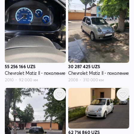
55 256 166
UZS
30 287 425
UZS
Chevrolet Matiz II - поколение
Chevrolet Matiz II - поколение
2010
92 000 км
2008
310 000 км
62 714 860
UZS