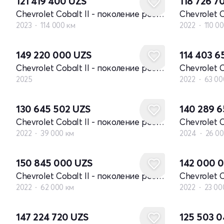
121 419 400
UZS
118 726 7
Chevrolet Cobalt II - поколение рестайлинг
2023
114 000 км
2022
110 0
Новый
149 220 000
UZS
114 403 
Chevrolet Cobalt II - поколение рестайлинг
2025
2022
63 00
130 645 502
UZS
140 289 
Chevrolet Cobalt II - поколение рестайлинг
2022
39 000 км
2024
26 00
150 845 000
UZS
142 000 
Chevrolet Cobalt II - поколение рестайлинг
2022
62 000 км
2022
23 00
147 224 720
UZS
125 503 