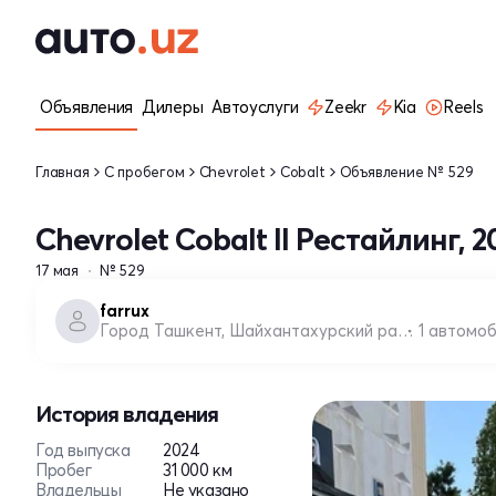
Объявления
Дилеры
Автоуслуги
Zeekr
Kia
Reels
Главная
С пробегом
Chevrolet
Cobalt
Объявление № 529
Chevrolet Cobalt II Рестайлинг, 2
17 мая
№ 529
farrux
Город Ташкент, Шайхантахурский район
1 автомо
История владения
Год выпуска
2024
Пробег
31 000 км
Владельцы
Не указано