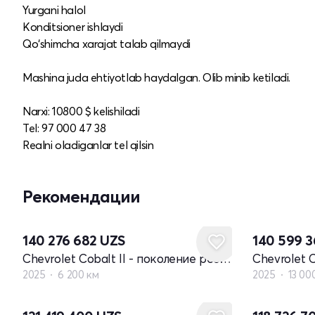
Yurgani halol
Konditsioner ishlaydi
Qo‘shimcha xarajat talab qilmaydi
Mashina juda ehtiyotlab haydalgan. Olib minib ketiladi.
Narxi: 10800 $ kelishiladi
Tel: 97 000 47 38
Realni oladiganlar tel qilsin
Рекомендации
140 276 682
UZS
140 599 
Chevrolet Cobalt II - поколение рестайлинг
2025
6 200 км
2025
13 00