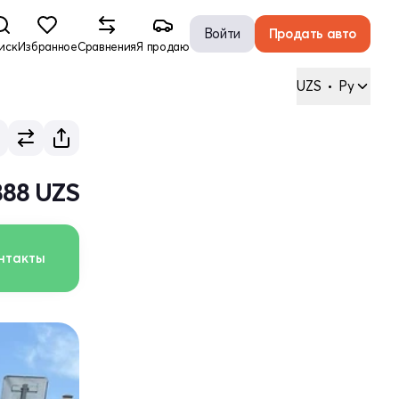
Войти
Продать авто
иск
Избранное
Сравнения
Я продаю
UZS
•
Ру
 888 UZS
нтакты