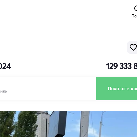
По
024
129 333
Показать ко
биль