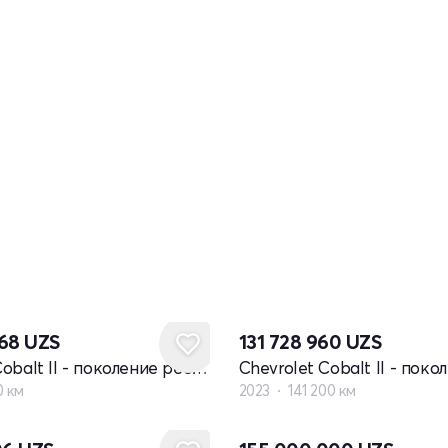
368
UZS
131 728 960
UZS
Chevrolet Cobalt II - поколение рестайлинг
0 км
2023
141 200 км
Новый