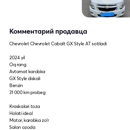
Комментарий продавца
Chevrolet Chevrolet Cobalt GX Style AT sotiladi
2024 yil
Oq rang
Avtomat karobka
GX Style diskali
Benzin
31 000 km probeg
Kraskalari toza
Holati ideal
Motor, karobka zo‘r
Salon ozoda