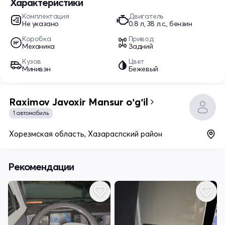
Характеристики
Комплектация
Двигатель
Не указано
0.8 л, 38 л.с., бензин
Коробка
Привод
Механика
Задний
Кузов
Цвет
Минивэн
Бежевый
Raximov Javoxir Mansur oʻgʻil
1 автомобиль
Хорезмская область, Хазараспский район
Рекомендации