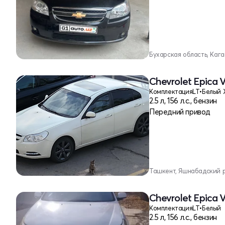
Бухарская область, Каг
Chevrolet Epica 
Комплектация
LT
•
Белый 
2.5 л, 156 л.с., бензин
Передний привод
Ташкент, Яшнабадский 
Chevrolet Epica 
Комплектация
LT
•
Белый
2.5 л, 156 л.с., бензин