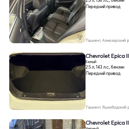
2.5 л, 156 л.с., бензин
Передний привод
Ташкент, Алмазарский 
Chevrolet Epica I
Белый
2.5 л, 143 л.с., бензин
Передний привод
Ташкент, Яшнабадский 
Chevrolet Epica I
Черный