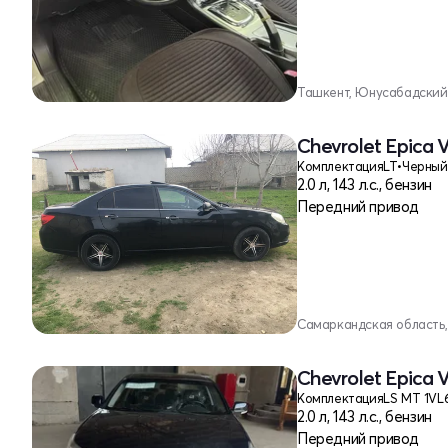
Ташкент, Юнусабадский
Chevrolet Epica 
Комплектация
LT
•
Черный
2.0 л, 143 л.с., бензин
Передний привод
Самаркандская область
Chevrolet Epica 
Комплектация
LS MT 1V
2.0 л, 143 л.с., бензин
Передний привод