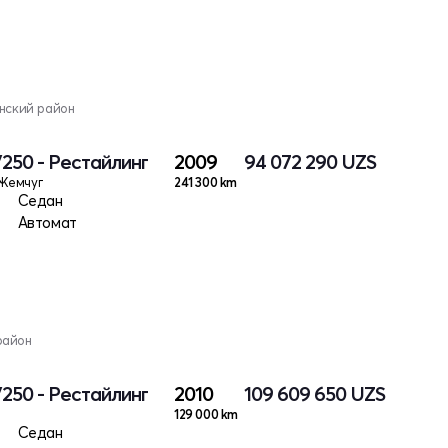
анский район
V250 - Рестайлинг
2009
94 072 290
UZS
Жемчуг
241 300 km
Седан
Автомат
район
V250 - Рестайлинг
2010
109 609 650
UZS
129 000 km
Седан