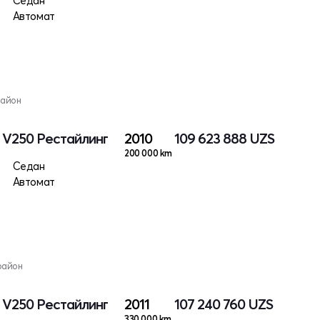
Седан
Автомат
район
I V250 Рестайлинг
2010
109 623 888
UZS
200 000 km
Седан
Автомат
район
I V250 Рестайлинг
2011
107 240 760
UZS
330 000 km