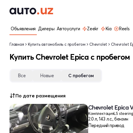
Объявления
Дилеры
Автоуслуги
Zeekr
Kia
Reels
Главная
Купить автомобиль с пробегом
Chevrolet
Chevrolet E
Купить Chevrolet Epica с пробегом
Все
Новые
С пробегом
По дате размещения
Chevrolet Epica 
Комплектация
2.0 л, 143 л.с., бензин
Передний привод