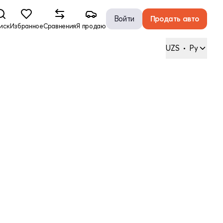
Войти
Продать авто
иск
Избранное
Сравнения
Я продаю
UZS
•
Ру