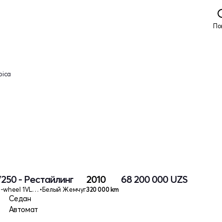
По
pica
V250 - Рестайлинг
2010
68 200 000
UZS
LS steering-wheel 1VL69M3G1/1VL69M2FI
•
Белый Жемчуг
320 000 km
Седан
Автомат