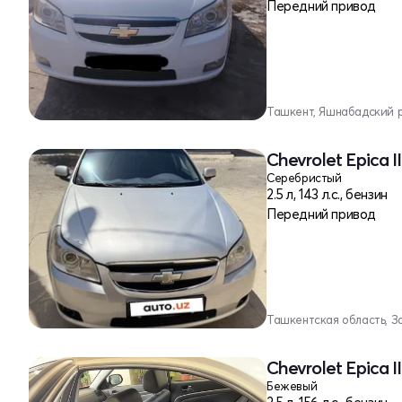
Передний привод
Ташкент, Яшнабадский 
Chevrolet Epica I
Серебристый
2.5 л, 143 л.с., бензин
Передний привод
Ташкентская область, З
Chevrolet Epica I
Бежевый