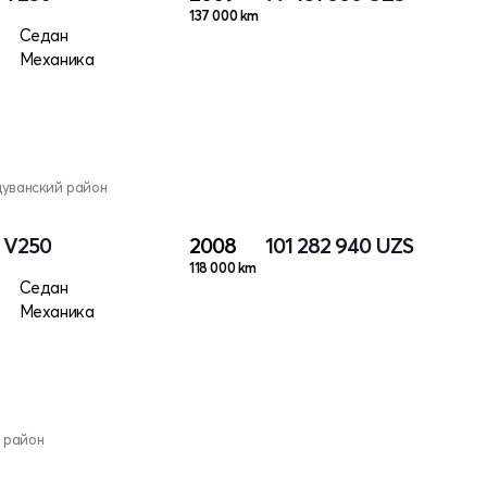
137 000 km
Седан
Механика
дуванский район
I V250
2008
101 282 940
UZS
118 000 km
Седан
Механика
 район