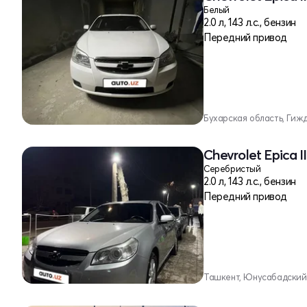
Белый
2.0 л, 143 л.с., бензин
Передний привод
Бухарская область, Гиж
Chevrolet Epica I
Серебристый
2.0 л, 143 л.с., бензин
Передний привод
Ташкент, Юнусабадский