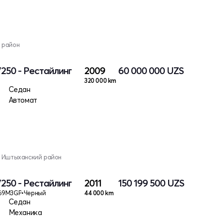
 район
V250 - Рестайлинг
2009
60 000 000
UZS
320 000 km
Седан
Автомат
, Иштыханский район
V250 - Рестайлинг
2011
150 199 500
UZS
L69M3GP
•
Черный
44 000 km
Седан
Механика