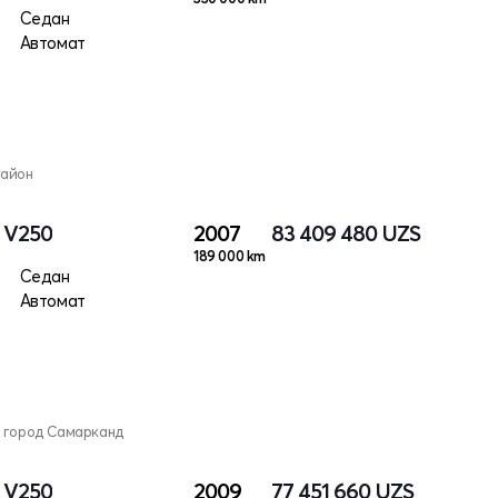
Седан
Автомат
район
I V250
2007
83 409 480
UZS
189 000 km
Седан
Автомат
, город Самарканд
I V250
2009
77 451 660
UZS