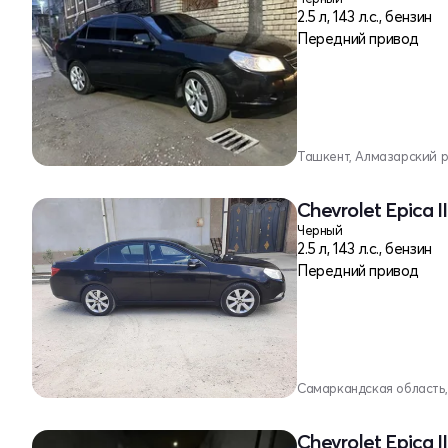
2.5 л, 143 л.с., бензин
Передний привод
Ташкент, Алмазарский 
Chevrolet Epica I
Черный
2.5 л, 143 л.с., бензин
Передний привод
Самаркандская область
Chevrolet Epica I