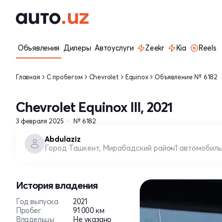
Объявления
Дилеры
Автоуслуги
Zeekr
Kia
Reels
Главная
С пробегом
Chevrolet
Equinox
Объявление № 6182
Chevrolet Equinox III, 2021
3 февраля 2025
№ 6182
Abdulaziz
Город Ташкент, Мирабадский район
1 автомобиль
История владения
Год выпуска
2021
Пробег
91 000 км
Владельцы
Не указано