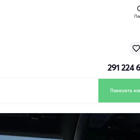
По
291 224 
Показать ко