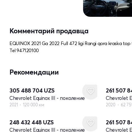
Комментарий продавца
EQUINOX 2021 Ga 2022 Full 472 ligi Rangi qora kraska top 
Tel 947120100
Рекомендации
305 488 704
UZS
261 507 
Chevrolet Equinox III - поколение
Chevrolet E
2021
120 000 км
2020
62 75
248 432 448
UZS
261 507 
Chevrolet Equinox III - поколение
Chevrolet E