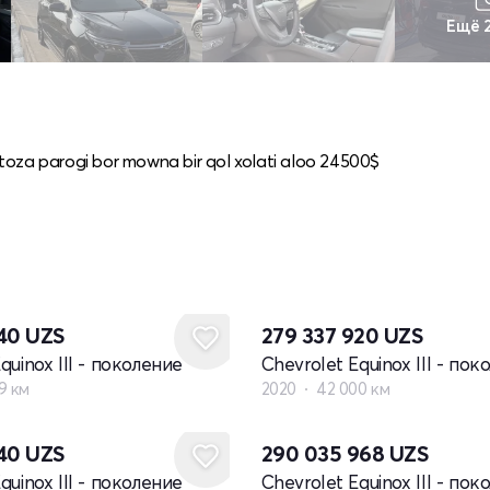
Ещё 
toza parogi bor mowna bir qol xolati aloo 24500$
840
UZS
279 337 920
UZS
quinox III - поколение
Chevrolet Equinox III - пок
9 км
2020
42 000 км
840
UZS
290 035 968
UZS
quinox III - поколение
Chevrolet Equinox III - пок