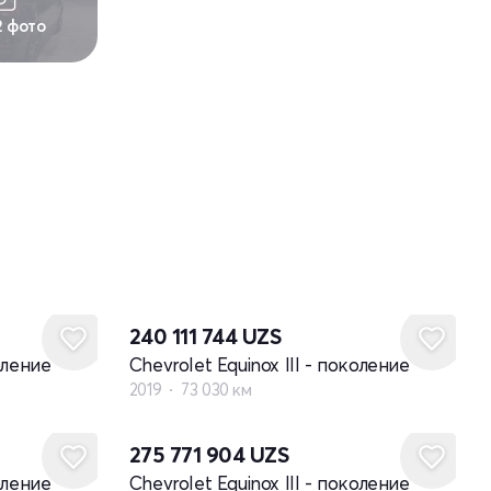
2 фото
240 111 744
UZS
оление
Chevrolet Equinox III - поколение
2019
73 030 км
275 771 904
UZS
оление
Chevrolet Equinox III - поколение