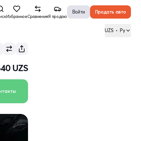
Войти
Продать авто
иск
Избранное
Сравнения
Я продаю
UZS
•
Ру
640 UZS
нтакты