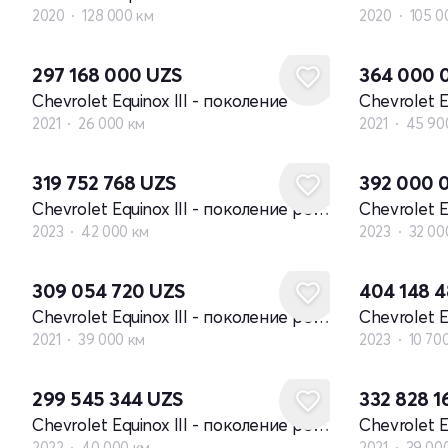
2020
128 000 км
2020
105 0
297 168 000
UZS
364 000 
Chevrolet Equinox III - поколение
Chevrolet E
2021
26 000 км
2021
45 90
319 752 768
UZS
392 000 
Chevrolet Equinox III - поколение рестайлинг
2023
42 000 км
2023
32 00
309 054 720
UZS
404 148 
Chevrolet Equinox III - поколение рестайлинг
2021
39 000 км
2023
10 70
299 545 344
UZS
332 828 
Chevrolet Equinox III - поколение рестайлинг
2022
40 000 км
2021
39 00