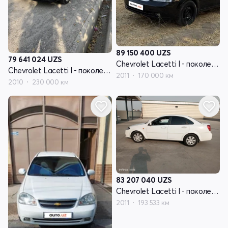
89 150 400
UZS
79 641 024
UZS
Chevrolet Lacetti I - поколение
Chevrolet Lacetti I - поколение
2011
170 000 км
2010
230 000 км
83 207 040
UZS
Chevrolet Lacetti I - поколение
2011
193 533 км