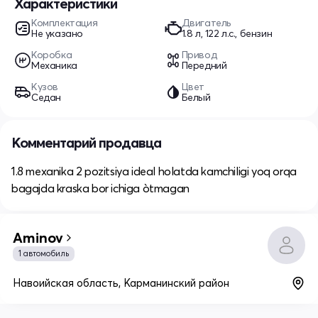
Характеристики
Комплектация
Двигатель
Не указано
1.8 л, 122 л.с., бензин
Коробка
Привод
Механика
Передний
Кузов
Цвет
Седан
Белый
Комментарий продавца
1.8 mexanika 2 pozitsiya ideal holatda kamchiligi yoq orqa
bagajda kraska bor ichiga òtmagan
Aminov
1 автомобиль
Навоийская область, Карманинский район