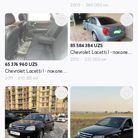
2009
260 000 км
85 584 384
UZS
Chevrolet Lacetti I - поколение
2012
223 000 км
65 376 960
UZS
Chevrolet Lacetti I - поколение
2011
610 355 км