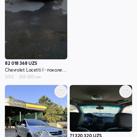
82 018 368
UZS
Chevrolet Lacetti I - поколение
2012
305 000 км
71 320 320
UZS