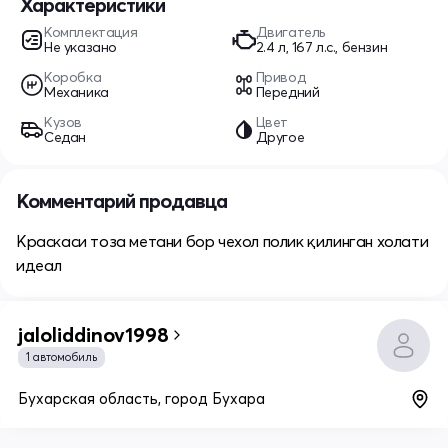
Характеристики
Комплектация
Двигатель
Не указано
2.4 л, 167 л.с., бензин
Коробка
Привод
Механика
Передний
Кузов
Цвет
Седан
Другое
Комментарий продавца
Краскаси тоза метани бор чехол полик қилинган холати
идеал
jaloliddinov1998
1 автомобиль
Бухарская область, город Бухара