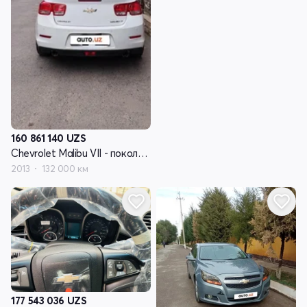
160 861 140
UZS
Chevrolet Malibu VII - поколение
2013
132 000 км
177 543 036
UZS