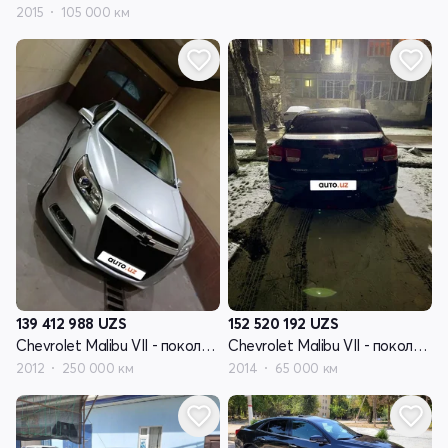
2015
105 000 км
139 412 988
UZS
152 520 192
UZS
Chevrolet Malibu VII - поколение
Chevrolet Malibu VII - поколение
2012
250 000 км
2014
65 000 км