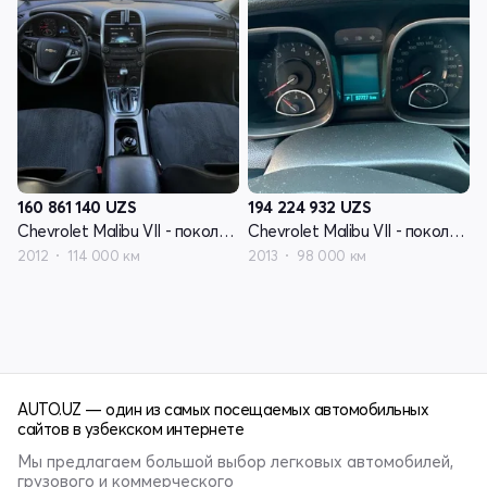
160 861 140
UZS
194 224 932
UZS
Chevrolet Malibu VII - поколение
Chevrolet Malibu VII - поколение
2012
114 000 км
2013
98 000 км
AUTO.UZ — один из самых посещаемых автомобильных
сайтов в узбекском интернете
Мы предлагаем большой выбор легковых автомобилей,
грузового и коммерческого