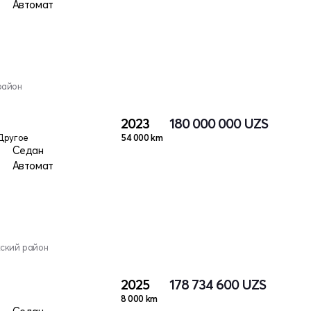
Автомат
район
2023
180 000 000
UZS
Другое
54 000 km
Седан
Автомат
кский район
2025
178 734 600
UZS
8 000 km