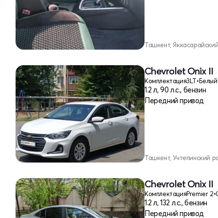
Ташкент, Яккасарайски
Chevrolet Onix II
Комплектация
3LT
•
Белый
1.2 л, 90 л.с., бензин
Передний привод
Ташкент, Учтепинский р
Chevrolet Onix II
Комплектация
Premier 2
•
1.2 л, 132 л.с., бензин
Передний привод