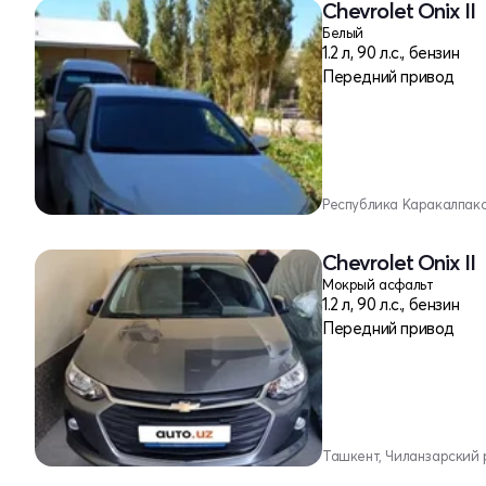
Chevrolet Onix II
Белый
1.2 л, 90 л.с., бензин
Передний привод
Республика Каракалпакс
Chevrolet Onix II
Мокрый асфальт
1.2 л, 90 л.с., бензин
Передний привод
Ташкент, Чиланзарский 