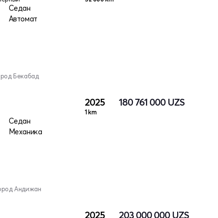
Седан
Автомат
ород Бекабад
2025
180 761 000
UZS
1 km
Седан
Механика
город Андижан
2025
203 000 000
UZS