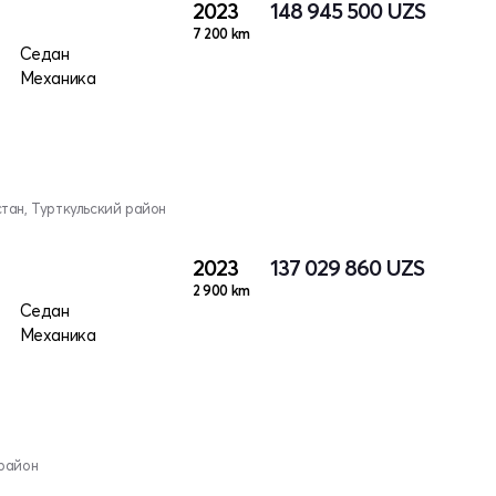
2023
148 945 500
UZS
7 200 km
Седан
Механика
тан, Турткульский район
2023
137 029 860
UZS
2 900 km
Седан
Механика
район