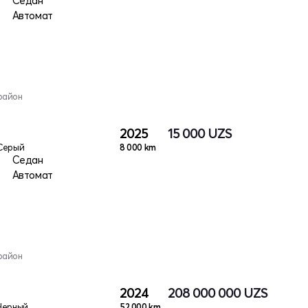
Седан
Автомат
район
2025
15 000
UZS
Серый
8 000 km
Седан
Автомат
район
2024
208 000 000
UZS
Черный
52 000 km