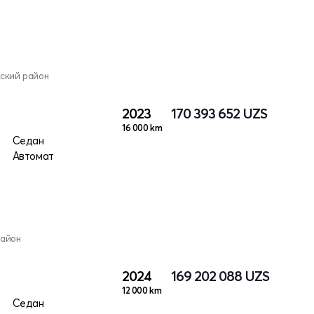
кский район
2023
170 393 652
UZS
16 000 km
Седан
Автомат
район
2024
169 202 088
UZS
12 000 km
Седан