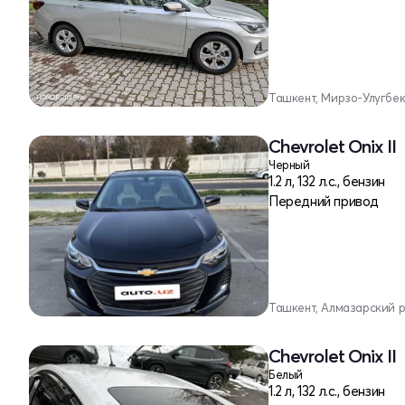
Ташкент, Мирзо-Улугбе
Chevrolet Onix II
Черный
1.2 л, 132 л.с., бензин
Передний привод
Ташкент, Алмазарский 
Chevrolet Onix II
Белый
1.2 л, 132 л.с., бензин