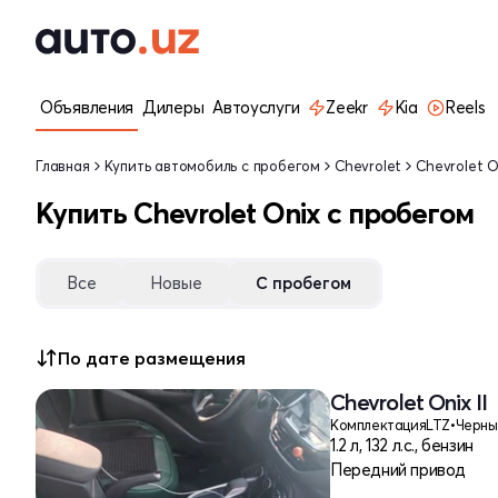
Объявления
Дилеры
Автоуслуги
Zeekr
Kia
Reels
Главная
Купить автомобиль с пробегом
Chevrolet
Chevrolet O
Купить Chevrolet Onix с пробегом
Все
Новые
С пробегом
По дате размещения
Chevrolet Onix II
Комплектация
LTZ
•
Черны
1.2 л, 132 л.с., бензин
Передний привод