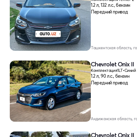
1.2 л, 132 л.с., бензин
Передний привод
Ташкентская область, г
Chevrolet Onix II
Комплектация
1LT
•
Синий
1.2 л, 90 л.с., бензин
Передний привод
Андижанская область, 
Chevrolet Onix II