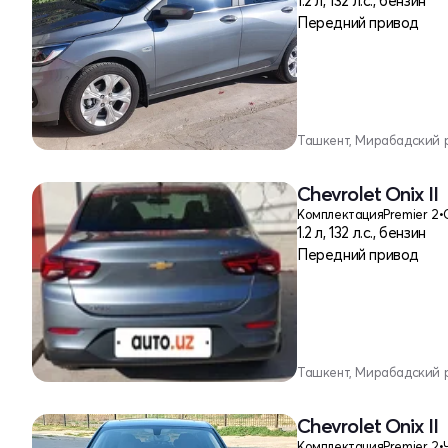
1.2 л, 132 л.с., бензин
Передний привод
Ташкент, Мирабадский 
Chevrolet Onix II
Комплектация
Premier 2
•
1.2 л, 132 л.с., бензин
Передний привод
Ташкент, Мирабадский 
Chevrolet Onix II
Комплектация
Premier 2
•