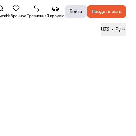
Войти
Продать авто
иск
Избранное
Сравнения
Я продаю
UZS
•
Ру