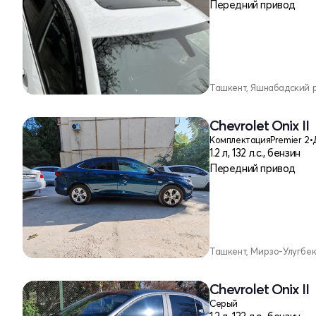
Передний привод
Ташкент, Яшнабадский 
Chevrolet Onix II
Комплектация
Premier 2
•
1.2 л, 132 л.с., бензин
Передний привод
Ташкент, Мирзо-Улугбе
Chevrolet Onix II
Серый