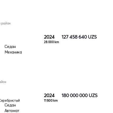
й район
2024
127 458 640
UZS
28 000 km
Седан
Механика
айон
2024
180 000 000
UZS
Серебристый
11 800 km
Седан
Автомат