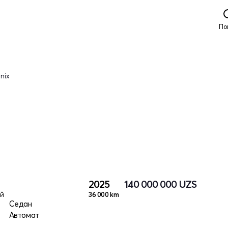
По
nix
2025
140 000 000
UZS
й
36 000 km
Седан
Автомат