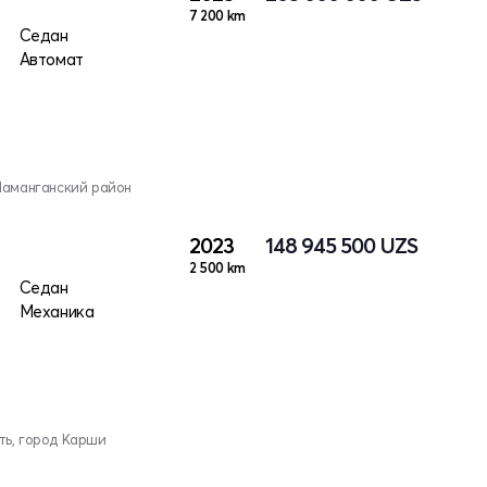
7 200 km
Седан
Автомат
Наманганский район
2023
148 945 500
UZS
2 500 km
Седан
Механика
ть, город Карши