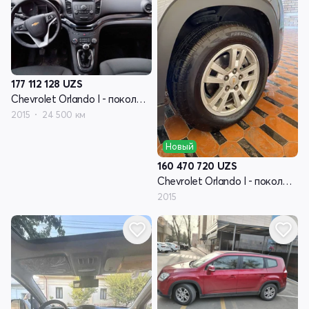
177 112 128
UZS
Chevrolet Orlando I - поколение
2015
24 500 км
Новый
160 470 720
UZS
Chevrolet Orlando I - поколение
2015