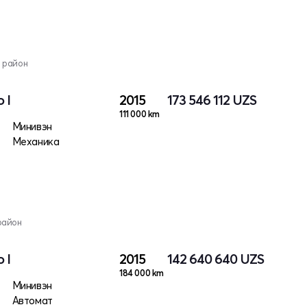
 район
 I
2015
173 546 112
UZS
111 000 km
Минивэн
Механика
район
 I
2015
142 640 640
UZS
184 000 km
Минивэн
Автомат