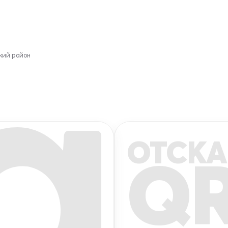
кий район
ОТСКА
Q