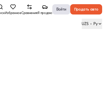
Войти
Продать авто
иск
Избранное
Сравнения
Я продаю
UZS
•
Ру