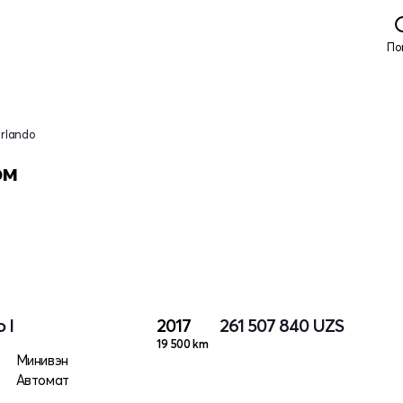
По
rlando
ом
 I
2017
261 507 840
UZS
19 500 km
Минивэн
Автомат