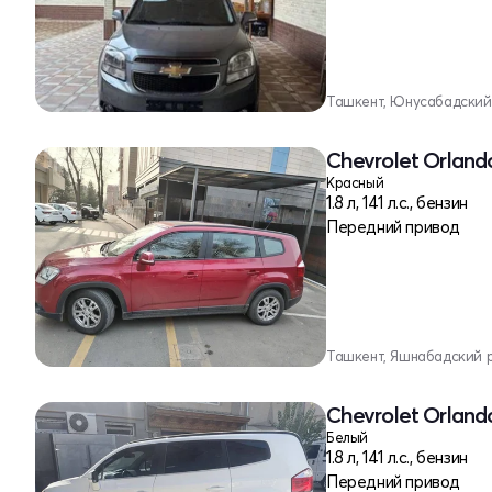
Ташкент, Юнусабадский
Chevrolet Orlando
Красный
1.8 л, 141 л.с., бензин
Передний привод
Ташкент, Яшнабадский 
Chevrolet Orlando
Белый
1.8 л, 141 л.с., бензин
Передний привод