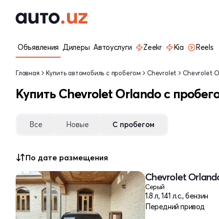
Объявления
Дилеры
Автоуслуги
Zeekr
Kia
Reels
Главная
Купить автомобиль с пробегом
Chevrolet
Chevrolet O
Купить Chevrolet Orlando с пробег
Все
Новые
С пробегом
По дате размещения
Chevrolet Orlando
Серый
1.8 л, 141 л.с., бензин
Передний привод