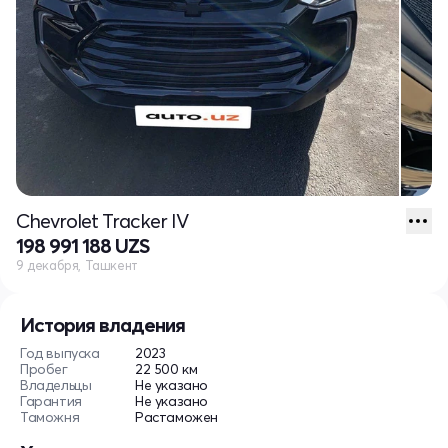
Chevrolet Tracker IV
198 991 188 UZS
9 декабря, Ташкент
История владения
Год выпуска
2023
Пробег
22 500 км
Владельцы
Не указано
Гарантия
Не указано
Таможня
Растаможен