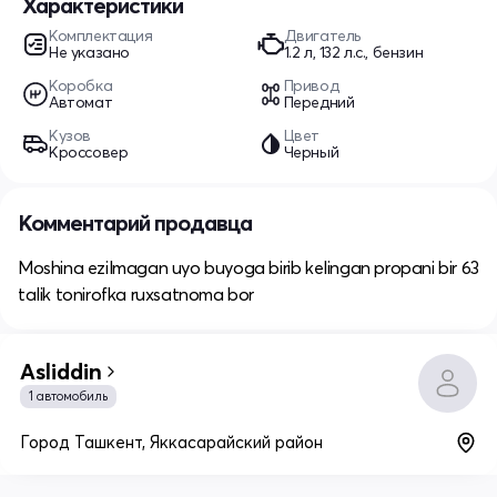
Характеристики
Комплектация
Двигатель
Не указано
1.2 л, 132 л.с., бензин
Коробка
Привод
Автомат
Передний
Кузов
Цвет
Кроссовер
Черный
Комментарий продавца
Moshina ezilmagan uyo buyoga birib kelingan propani bir 63
talik tonirofka ruxsatnoma bor
Asliddin
1 автомобиль
Город Ташкент, Яккасарайский район