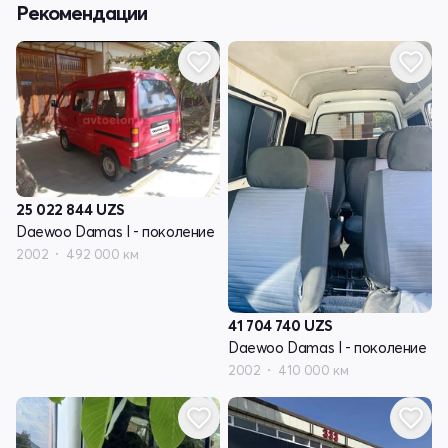
Рекомендации
25 022 844
UZS
Daewoo Damas I - поколение
2002
492 000 км
41 704 740
UZS
Daewoo Damas I - поколение
2002
410 000 км