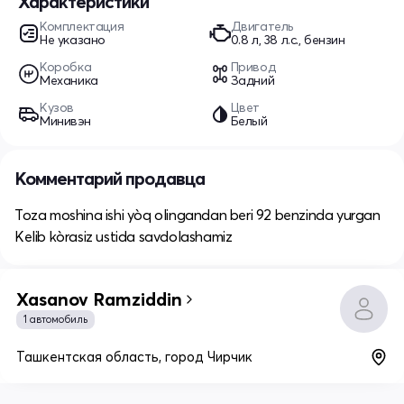
Характеристики
Комплектация
Двигатель
Не указано
0.8 л, 38 л.с., бензин
Коробка
Привод
Механика
Задний
Кузов
Цвет
Минивэн
Белый
Комментарий продавца
Toza moshina ishi yòq olingandan beri 92 benzinda yurgan
Kelib kòrasiz ustida savdolashamiz
Xasanov Ramziddin
1 автомобиль
Ташкентская область, город Чирчик