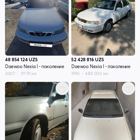
48 854 124
UZS
52 428 816
UZS
Daewoo Nexia I - поколение
Daewoo Nexia I - поколение
2007
111 111 км
1995
480 000 км