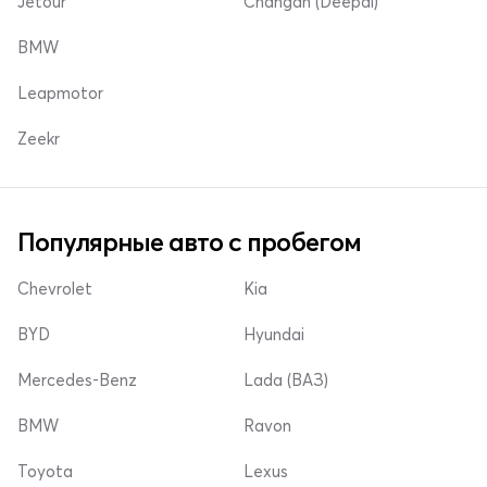
Jetour
Changan (Deepal)
BMW
Leapmotor
Zeekr
Популярные авто с пробегом
Chevrolet
Kia
BYD
Hyundai
Mercedes-Benz
Lada (ВАЗ)
BMW
Ravon
Toyota
Lexus