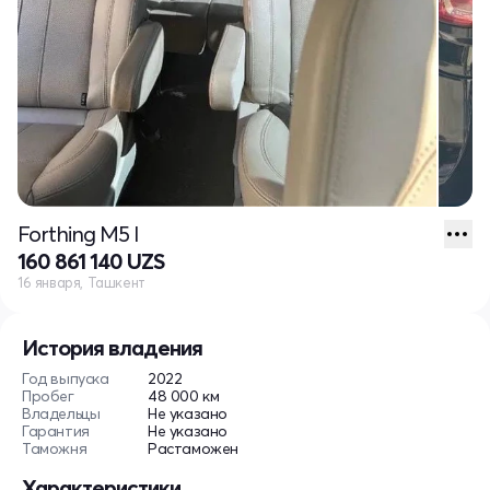
Forthing M5 I
160 861 140 UZS
16 января, Ташкент
История владения
Год выпуска
2022
Пробег
48 000 км
Владельцы
Не указано
Гарантия
Не указано
Таможня
Растаможен
Характеристики