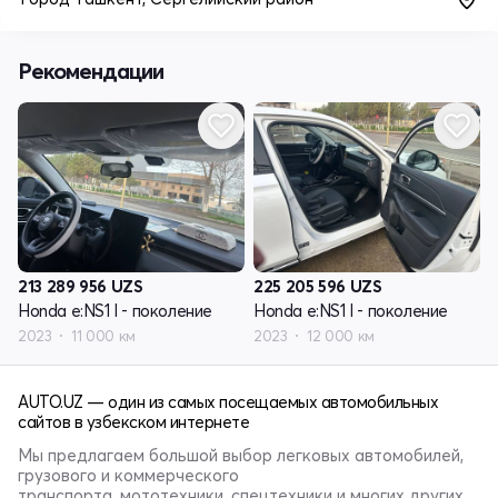
Рекомендации
213 289 956
UZS
225 205 596
UZS
Honda e:NS1 I - поколение
Honda e:NS1 I - поколение
2023
11 000 км
2023
12 000 км
AUTO.UZ — один из самых посещаемых автомобильных
сайтов в узбекском интернете
Мы предлагаем большой выбор легковых автомобилей,
грузового и коммерческого
транспорта, мототехники, спецтехники и многих других