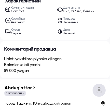
Характеристики
Комплектация
Двигатель
Comfort
1.8 л, 197 л.с., бензин
Коробка
Привод
Автомат
Передний
Кузов
Цвет
Седан
Черный
Комментарий продавца
Holati yaxshi bro plyonka qilingan.
Balonlar xolati yaxshi
89 000 yurgan
Abdug'affor
1 автомобиль
Город Ташкент, Юнусабадский район