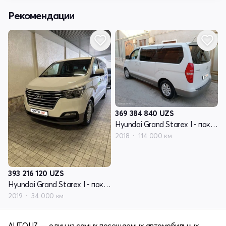
Рекомендации
369 384 840
UZS
Hyundai Grand Starex I - поколение рестайлинг 2
2018
114 000 км
393 216 120
UZS
Hyundai Grand Starex I - поколение рестайлинг 2
2019
34 000 км
AUTO.UZ — один из самых посещаемых автомобильных