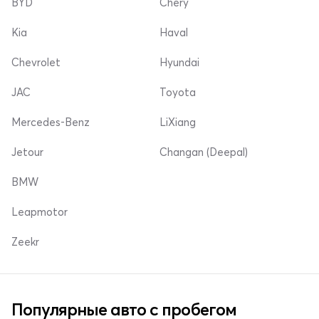
BYD
Chery
Kia
Haval
Chevrolet
Hyundai
JAC
Toyota
Mercedes-Benz
LiXiang
Jetour
Changan (Deepal)
BMW
Leapmotor
Zeekr
Популярные авто с пробегом