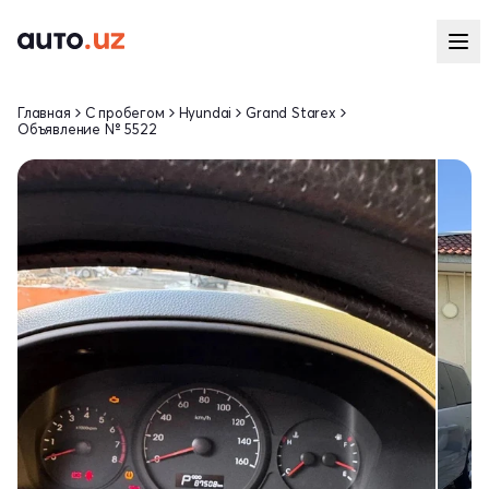
Главная
С пробегом
Hyundai
Grand Starex
Объявление № 5522