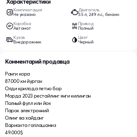
Характеристики
Комплектация
Двигатель
Не указано
3.5 л, 249 л.с., бензин
Коробка
Привод
Автомат
Полный
Кузов
Цвет
Внедорожник
Черный
Комментарий продавца
Ранги кора
87.000 км йурган
Олди крилода петно бор
Морда 2023 рестайлинг янги килинган
Полный фулл или йок
Парок электронний
Олинг ва хайданг
Варианта гаплашамиз
49.000$