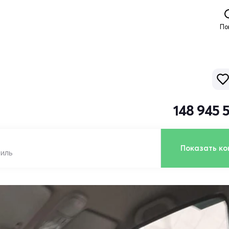
По
148 945 
Показать ко
биль