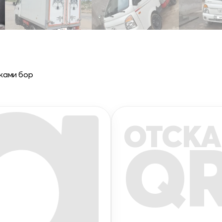
 ками бор
ОТСКА
Q