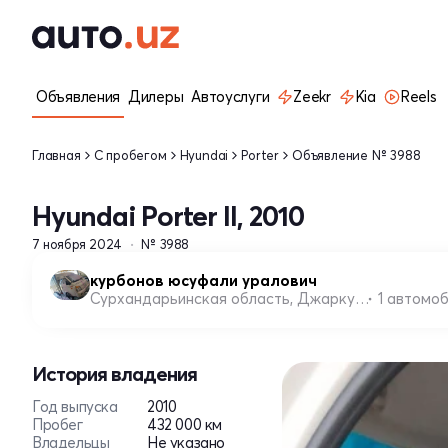
Объявления
Дилеры
Автоуслуги
Zeekr
Kia
Reels
Главная
С пробегом
Hyundai
Porter
Объявление № 3988
Hyundai Porter II, 2010
7 ноября 2024
№ 3988
курбонов юсуфали уралович
Сурхандарьинская область, Джаркурганский район
1 автомо
История владения
Год выпуска
2010
Пробег
432 000 км
Владельцы
Не указано