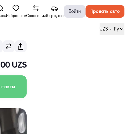
Войти
Продать авто
иск
Избранное
Сравнения
Я продаю
UZS
•
Ру
500 UZS
нтакты